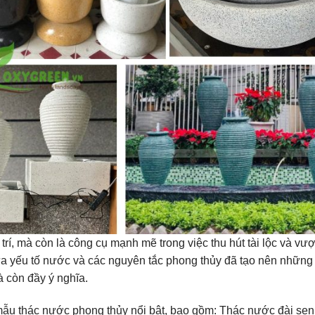
trí, mà còn là công cụ mạnh mẽ trong việc thu hút tài lộc và vượ
ữa yếu tố nước và các nguyên tắc phong thủy đã tạo nên nhữn
 còn đầy ý nghĩa.
mẫu thác nước phong thủy nổi bật, bao gồm: Thác nước đài sen,