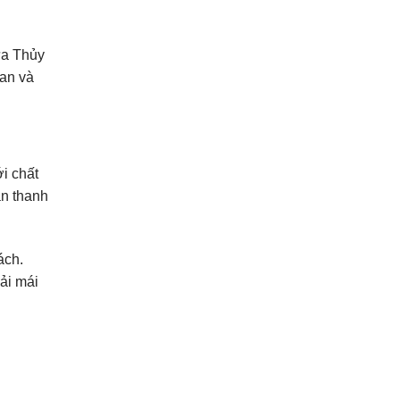
ữa Thủy
 an và
i chất
an thanh
ách.
oải mái