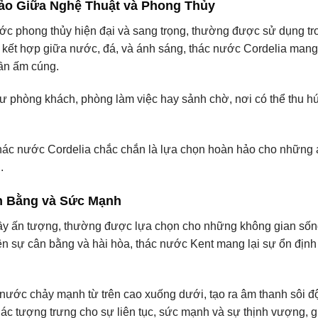
Hảo Giữa Nghệ Thuật và Phong Thủy
ớc phong thủy hiện đại và sang trọng, thường được sử dụng tr
 sự kết hợp giữa nước, đá, và ánh sáng, thác nước Cordelia mang
hần ấm cúng.
hư phòng khách, phòng làm việc hay sảnh chờ, nơi có thể thu h
 thác nước Cordelia chắc chắn là lựa chọn hoàn hảo cho những
.
n Bằng và Sức Mạnh
ầy ấn tượng, thường được lựa chọn cho những không gian số
ên sự cân bằng và hài hòa, thác nước Kent mang lại sự ổn định 
nước chảy mạnh từ trên cao xuống dưới, tạo ra âm thanh sôi đ
c tượng trưng cho sự liên tục, sức mạnh và sự thịnh vượng, g