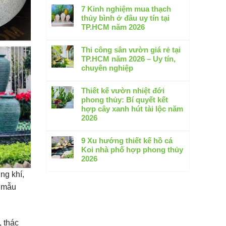
Thi
có
7 Kinh nghiệm mua thạch
công
bình
thủy bình ở đâu uy tín tại
hồ
luận
TP.HCM năm 2026
cá
ở
koi
Không
Thiết
tại
có
Thi công sân vườn giá rẻ tại
kế
Bình
bình
TP.HCM năm 2026 – Uy tín,
thi
Dương
luận
chuyên nghiệp
công
–
ở
sân
Không
Cam
7
vườn
có
Thiết kế vườn nhiệt đới
kết
Kinh
biệt
bình
phong thủy: Bí quyết kết
không
nghiệm
thự
luận
hợp cây xanh hút tài lộc năm
thấm
mua
2026:
ở
2026
dột
thạch
5
Thi
2026
thủy
Không
Xu
công
bình
có
9 Xu hướng thiết kế hồ cá
hướng
sân
ở
bình
Koi nhà phố hợp phong thủy
đẳng
vườn
đâu
luận
2026
cấp
giá
uy
ở
nhất
rẻ
Không
ng khí,
tín
Thiết
tại
có
tại
kế
g mẫu
TP.HCM
bình
TP.HCM
vườn
năm
luận
năm
nhiệt
2026
ở
2026
đới
–
9
phong
 thác
Uy
Xu