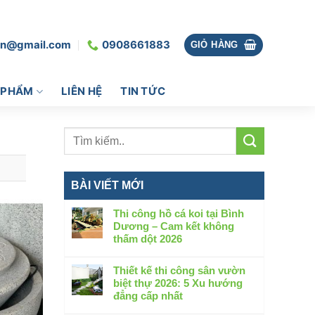
vn@gmail.com
0908661883
GIỎ HÀNG
 PHẨM
LIÊN HỆ
TIN TỨC
BÀI VIẾT MỚI
Thi công hồ cá koi tại Bình
Dương – Cam kết không
thấm dột 2026
Không
có
Thiết kế thi công sân vườn
bình
biệt thự 2026: 5 Xu hướng
luận
đẳng cấp nhất
ở
Không