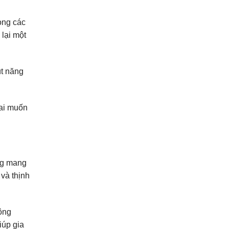
ong các
 lại một
út năng
 ai muốn
ng mang
và thịnh
ộng
iúp gia