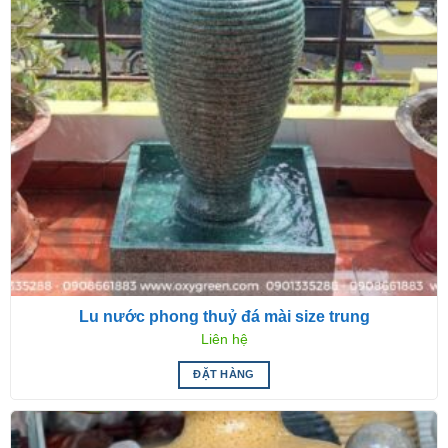
Lu nước phong thuỷ đá mài size trung
Liên hệ
ĐẶT HÀNG