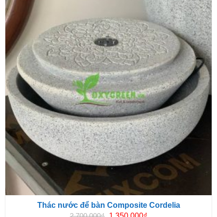
Thác nước để bàn Composite Cordelia
Giá
Giá
2.700.000
₫
1.350.000
₫