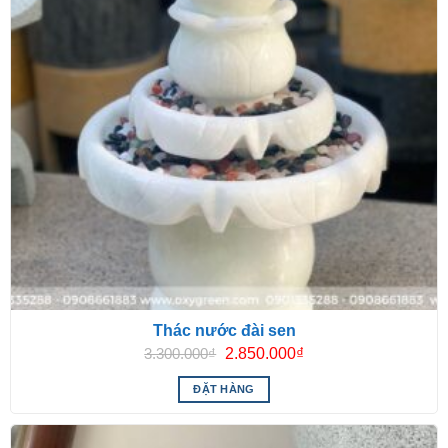
Thác nước đài sen
Giá
Giá
3.300.000
₫
2.850.000
₫
gốc
hiện
là:
tại
ĐẶT HÀNG
3.300.000₫.
là:
2.850.000₫.