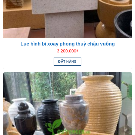
Lục bình bi xoay phong thuỷ chậu vuông
3.200.000
₫
ĐẶT HÀNG