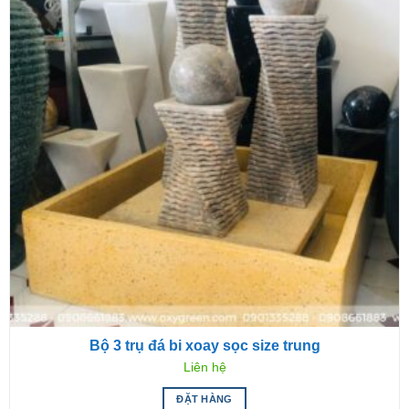
Bộ 3 trụ đá bi xoay sọc size trung
Liên hệ
ĐẶT HÀNG