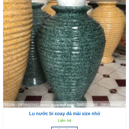
Lu nước bi xoay đá mài size nhỏ
Liên hệ