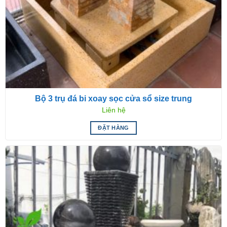
Bộ 3 trụ đá bi xoay sọc cửa sổ size trung
Liên hệ
ĐẶT HÀNG