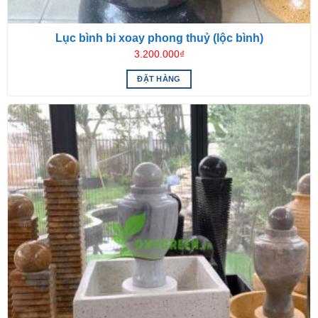
Lục bình bi xoay phong thuỷ (lộc bình)
3.200.000
₫
ĐẶT HÀNG