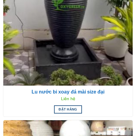
Lu nước bi xoay đá mài size đại
Liên hệ
ĐẶT HÀNG