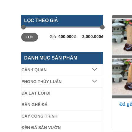
LỌC THEO GIÁ
Giá
Giá
Giá:
400.000₫
—
2.000.000₫
LỌC
tối
tối
thiểu
đa
DANH MỤC SẢN PHẨM
CẢNH QUAN
PHONG THỦY LUÂN
ĐÁ LÁT LỐI ĐI
Đá gỗ
BÀN GHẾ ĐÁ
CÂY CÔNG TRÌNH
ĐÈN ĐÁ SÂN VƯỜN