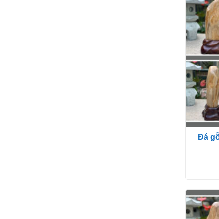
Đá gỗ