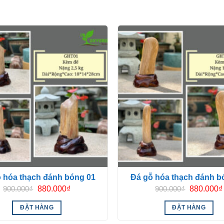
 hóa thạch đánh bóng 01
Đá gỗ hóa thạch đánh b
Giá
Giá
Giá
900.000
₫
880.000
₫
900.000
₫
880.000
₫
gốc
hiện
gốc
là:
tại
là:
ĐẶT HÀNG
ĐẶT HÀNG
900.000₫.
là:
900.000₫.
880.000₫.