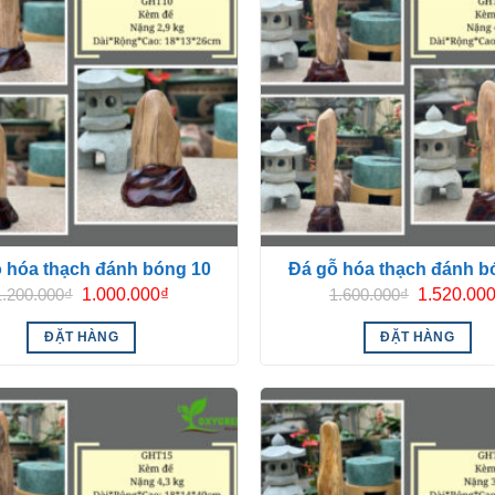
 hóa thạch đánh bóng 10
Đá gỗ hóa thạch đánh b
Giá
Giá
Giá
1.200.000
₫
1.000.000
₫
1.600.000
₫
1.520.00
gốc
hiện
gốc
là:
tại
là:
ĐẶT HÀNG
ĐẶT HÀNG
1.200.000₫.
là:
1.600.000₫
1.000.000₫.