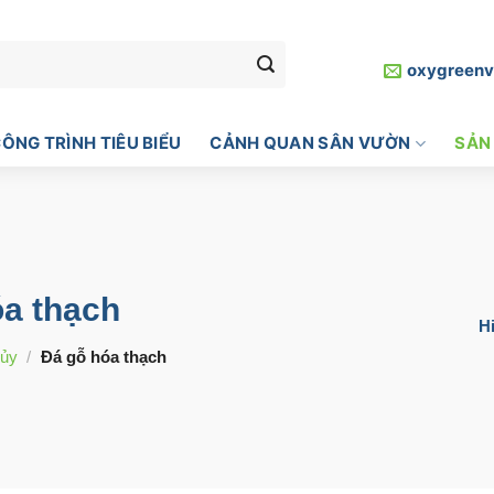
oxygreen
ÔNG TRÌNH TIÊU BIỂU
CẢNH QUAN SÂN VƯỜN
SẢN
óa thạch
Hi
hủy
/
Đá gỗ hóa thạch