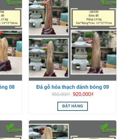
óng 08
Đá gỗ hóa thạch đánh bóng 09
Giá
Giá
Giá
950.000
₫
920.000
₫
hiện
gốc
hiện
tại
là:
tại
ĐẶT HÀNG
là:
950.000₫.
là:
400.000₫.
920.000₫.