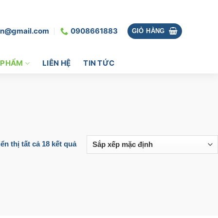
vn@gmail.com
0908661883
GIỎ HÀNG
 PHẨM
LIÊN HỆ
TIN TỨC
ển thị tất cả 18 kết quả