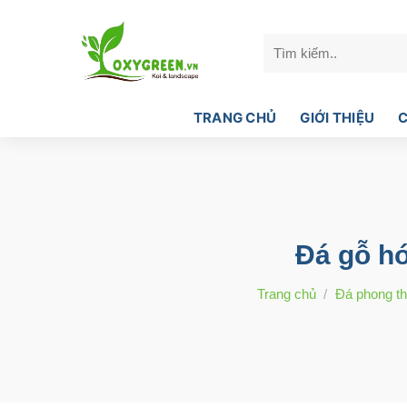
Bỏ
qua
Tìm
nội
kiếm:
dung
TRANG CHỦ
GIỚI THIỆU
C
Đá gỗ h
Trang chủ
/
Đá phong t