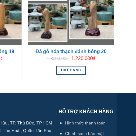
óng 19
Đá gỗ hóa thạch đánh bóng 20
Giá
Giá
Giá
0
₫
1.300.000
₫
1.220.000
₫
hiện
gốc
hiện
tại
là:
tại
ĐẶT HÀNG
.
là:
1.300.000₫.
là:
1.540.000₫.
1.220.000₫.
HỖ TRỢ KHÁCH HÀNG
Hữu, TP. Thủ Đức, TP.HCM
Hình thức thanh toán
ú Thọ Hoà , Quận Tân Phú,
Chính sách bảo mật