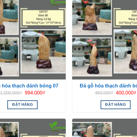
 hóa thạch đánh bóng 07
Đá gỗ hóa thạch đánh b
Giá
Giá
Giá
1.000.000
₫
994.000
₫
450.000
₫
400.000
₫
gốc
hiện
gốc
là:
tại
là:
ĐẶT HÀNG
ĐẶT HÀNG
1.000.000₫.
là:
450.000₫.
994.000₫.