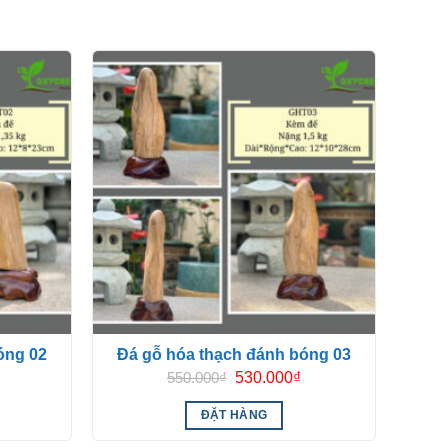
óng 02
Đá gỗ hóa thạch đánh bóng 03
Giá
Giá
Giá
550.000
₫
530.000
₫
hiện
gốc
hiện
tại
là:
tại
ĐẶT HÀNG
là:
550.000₫.
là:
880.000₫.
530.000₫.