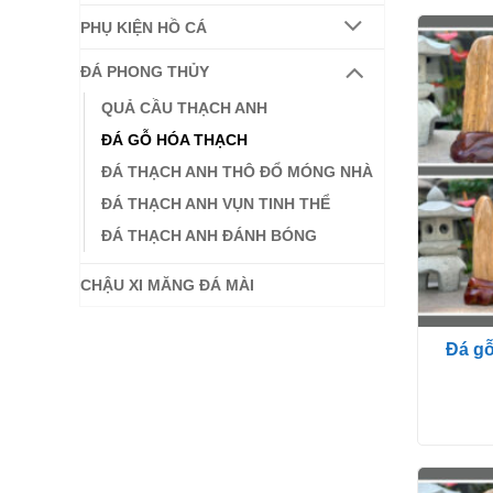
PHỤ KIỆN HỒ CÁ
ĐÁ PHONG THỦY
QUẢ CẦU THẠCH ANH
ĐÁ GỖ HÓA THẠCH
ĐÁ THẠCH ANH THÔ ĐỔ MÓNG NHÀ
ĐÁ THẠCH ANH VỤN TINH THỂ
ĐÁ THẠCH ANH ĐÁNH BÓNG
CHẬU XI MĂNG ĐÁ MÀI
Đá gỗ