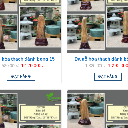
 hóa thạch đánh bóng 15
Đá gỗ hóa thạch đánh b
Giá
Giá
Giá
1.580.000
₫
1.520.000
₫
1.320.000
₫
1.290.00
gốc
hiện
gốc
là:
tại
là:
ĐẶT HÀNG
ĐẶT HÀNG
1.580.000₫.
là:
1.320.000₫
1.520.000₫.