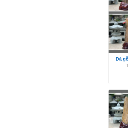
Đá gỗ