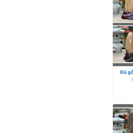
Đá gỗ