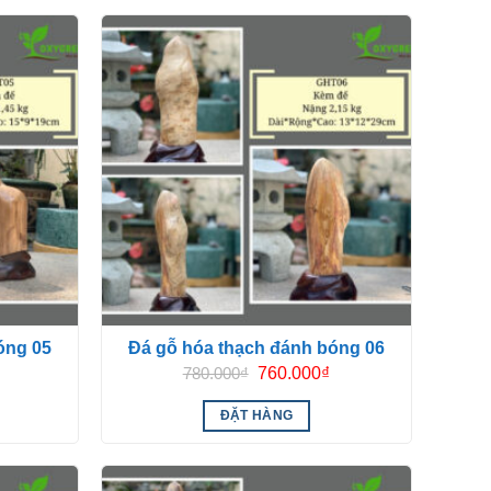
óng 05
Đá gỗ hóa thạch đánh bóng 06
Giá
Giá
Giá
780.000
₫
760.000
₫
hiện
gốc
hiện
tại
là:
tại
ĐẶT HÀNG
là:
780.000₫.
là:
510.000₫.
760.000₫.