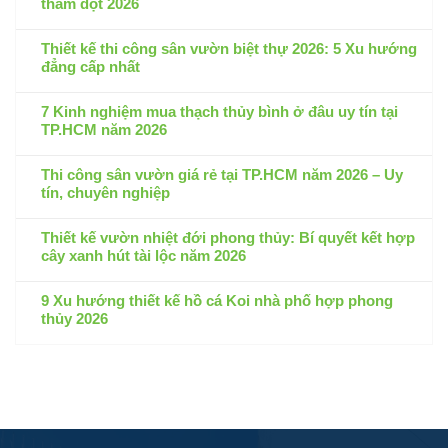
thấm dột 2026
Không
có
Thiết kế thi công sân vườn biệt thự 2026: 5 Xu hướng
bình
đẳng cấp nhất
luận
Không
ở
có
7 Kinh nghiệm mua thạch thủy bình ở đâu uy tín tại
Thi
bình
TP.HCM năm 2026
công
luận
hồ
Không
ở
cá
có
Thi công sân vườn giá rẻ tại TP.HCM năm 2026 – Uy
Thiết
koi
bình
tín, chuyên nghiệp
kế
tại
luận
thi
Không
Bình
ở
công
có
Thiết kế vườn nhiệt đới phong thủy: Bí quyết kết hợp
Dương
7
sân
bình
cây xanh hút tài lộc năm 2026
–
Kinh
vườn
luận
Cam
nghiệm
Không
biệt
ở
kết
mua
có
9 Xu hướng thiết kế hồ cá Koi nhà phố hợp phong
thự
Thi
không
thạch
bình
thủy 2026
2026:
công
thấm
thủy
luận
5
sân
Không
dột
bình
ở
Xu
vườn
có
2026
ở
Thiết
hướng
giá
bình
đâu
kế
đẳng
rẻ
luận
uy
vườn
cấp
tại
ở
tín
nhiệt
nhất
TP.HCM
9
tại
đới