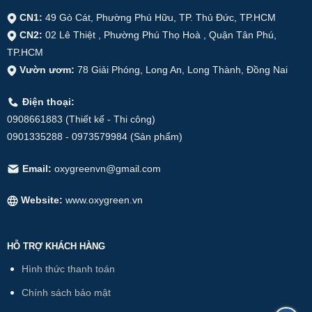
CN1:
49 Gò Cát, Phường Phú Hữu, TP. Thủ Đức, TP.HCM
CN2:
02 Lê Thiệt , Phường Phú Thọ Hoà , Quận Tân Phú,
TP.HCM
Vườn ươm:
78 Giải Phóng, Long An, Long Thành, Đồng Nai
Điện thoại:
0908661883 (Thiết kế - Thi công)
0901335288 - 0973579984 (Sản phẩm)
Email:
oxygreenvn@gmail.com
Website:
www.oxygreen.vn
HỖ TRỢ KHÁCH HÀNG
Hình thức thanh toán
Chính sách bảo mật