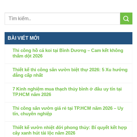
BÀI VIẾT MỚI
Thi công hồ cá koi tại Bình Dương – Cam kết không
thấm dột 2026
Không
có
Thiết kế thi công sân vườn biệt thự 2026: 5 Xu hướng
bình
đẳng cấp nhất
luận
Không
ở
có
7 Kinh nghiệm mua thạch thủy bình ở đâu uy tín tại
Thi
bình
TP.HCM năm 2026
công
luận
hồ
Không
ở
cá
có
Thi công sân vườn giá rẻ tại TP.HCM năm 2026 – Uy
Thiết
koi
bình
tín, chuyên nghiệp
kế
tại
luận
thi
Không
Bình
ở
công
có
Thiết kế vườn nhiệt đới phong thủy: Bí quyết kết hợp
Dương
7
sân
bình
cây xanh hút tài lộc năm 2026
–
Kinh
vườn