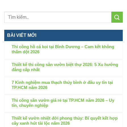
BÀI VIẾT MỚI
Thi công hồ cá koi tại Bình Dương – Cam kết không
thấm dột 2026
Không
có
Thiết kế thi công sân vườn biệt thự 2026: 5 Xu hướng
bình
đẳng cấp nhất
luận
Không
ở
có
7 Kinh nghiệm mua thạch thủy bình ở đâu uy tín tại
Thi
bình
TP.HCM năm 2026
công
luận
hồ
Không
ở
cá
có
Thi công sân vườn giá rẻ tại TP.HCM năm 2026 – Uy
Thiết
koi
bình
tín, chuyên nghiệp
kế
tại
luận
thi
Không
Bình
ở
công
có
Thiết kế vườn nhiệt đới phong thủy: Bí quyết kết hợp
Dương
7
sân
bình
cây xanh hút tài lộc năm 2026
–
Kinh
vườn