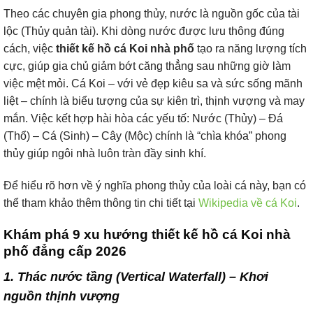
Theo các chuyên gia phong thủy, nước là nguồn gốc của tài
lộc (Thủy quản tài). Khi dòng nước được lưu thông đúng
cách, việc
thiết kế hồ cá Koi nhà phố
tạo ra năng lượng tích
cực, giúp gia chủ giảm bớt căng thẳng sau những giờ làm
việc mệt mỏi. Cá Koi – với vẻ đẹp kiêu sa và sức sống mãnh
liệt – chính là biểu tượng của sự kiên trì, thịnh vượng và may
mắn. Việc kết hợp hài hòa các yếu tố: Nước (Thủy) – Đá
(Thổ) – Cá (Sinh) – Cây (Mộc) chính là “chìa khóa” phong
thủy giúp ngôi nhà luôn tràn đầy sinh khí.
Để hiểu rõ hơn về ý nghĩa phong thủy của loài cá này, bạn có
thể tham khảo thêm thông tin chi tiết tại
Wikipedia về cá Koi
.
Khám phá 9 xu hướng thiết kế hồ cá Koi nhà
phố đẳng cấp 2026
1. Thác nước tầng (Vertical Waterfall) – Khơi
nguồn thịnh vượng