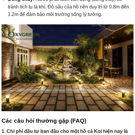
tránh tích tụ tà khí. Độ sâu của hồ nên duy trì từ 0.8m đến
1.2m để đảm bảo môi trường sống lý tưởng.
Các câu hỏi thường gặp (FAQ)
1. Chi phí đầu tư ban đầu cho một hồ cá Koi hiện nay là