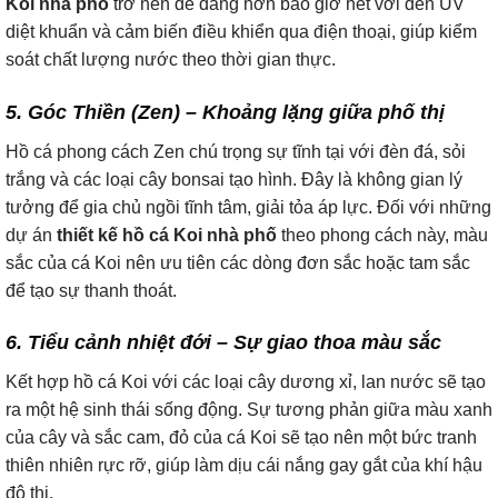
Koi nhà phố
trở nên dễ dàng hơn bao giờ hết với đèn UV
diệt khuẩn và cảm biến điều khiển qua điện thoại, giúp kiểm
soát chất lượng nước theo thời gian thực.
5. Góc Thiền (Zen) – Khoảng lặng giữa phố thị
Hồ cá phong cách Zen chú trọng sự tĩnh tại với đèn đá, sỏi
trắng và các loại cây bonsai tạo hình. Đây là không gian lý
tưởng để gia chủ ngồi tĩnh tâm, giải tỏa áp lực. Đối với những
dự án
thiết kế hồ cá Koi nhà phố
theo phong cách này, màu
sắc của cá Koi nên ưu tiên các dòng đơn sắc hoặc tam sắc
để tạo sự thanh thoát.
6. Tiểu cảnh nhiệt đới – Sự giao thoa màu sắc
Kết hợp hồ cá Koi với các loại cây dương xỉ, lan nước sẽ tạo
ra một hệ sinh thái sống động. Sự tương phản giữa màu xanh
của cây và sắc cam, đỏ của cá Koi sẽ tạo nên một bức tranh
thiên nhiên rực rỡ, giúp làm dịu cái nắng gay gắt của khí hậu
đô thị.