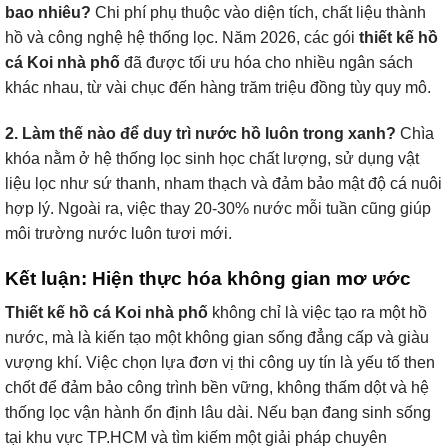
bao nhiêu?
Chi phí phụ thuộc vào diện tích, chất liệu thành
hồ và công nghệ hệ thống lọc. Năm 2026, các gói
thiết kế hồ
cá Koi nhà phố
đã được tối ưu hóa cho nhiều ngân sách
khác nhau, từ vài chục đến hàng trăm triệu đồng tùy quy mô.
2. Làm thế nào để duy trì nước hồ luôn trong xanh?
Chìa
khóa nằm ở hệ thống lọc sinh học chất lượng, sử dụng vật
liệu lọc như sứ thanh, nham thạch và đảm bảo mật độ cá nuôi
hợp lý. Ngoài ra, việc thay 20-30% nước mỗi tuần cũng giúp
môi trường nước luôn tươi mới.
Kết luận: Hiện thực hóa không gian mơ ước
Thiết kế hồ cá Koi nhà phố
không chỉ là việc tạo ra một hồ
nước, mà là kiến tạo một không gian sống đẳng cấp và giàu
vượng khí. Việc chọn lựa đơn vị thi công uy tín là yếu tố then
chốt để đảm bảo công trình bền vững, không thấm dột và hệ
thống lọc vận hành ổn định lâu dài. Nếu bạn đang sinh sống
tại khu vực TP.HCM và tìm kiếm một giải pháp chuyên