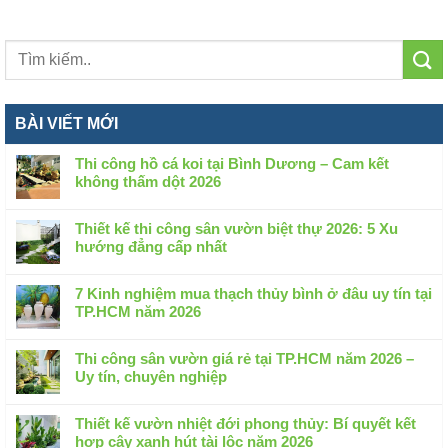
BÀI VIẾT MỚI
Thi công hồ cá koi tại Bình Dương – Cam kết
không thấm dột 2026
Không
có
Thiết kế thi công sân vườn biệt thự 2026: 5 Xu
bình
hướng đẳng cấp nhất
luận
Không
ở
có
Thi
7 Kinh nghiệm mua thạch thủy bình ở đâu uy tín tại
bình
công
TP.HCM năm 2026
luận
hồ
Không
ở
cá
có
Thiết
Thi công sân vườn giá rẻ tại TP.HCM năm 2026 –
koi
bình
kế
Uy tín, chuyên nghiệp
tại
luận
thi
Không
Bình
ở
công
có
Dương
7
Thiết kế vườn nhiệt đới phong thủy: Bí quyết kết
sân
bình
–
Kinh
hợp cây xanh hút tài lộc năm 2026