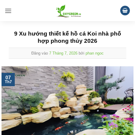
Bỏ
qua
nội
dung
9 Xu hướng thiết kế hồ cá Koi nhà phố
hợp phong thủy 2026
Đăng vào
7 Tháng 7, 2026
bởi
phan ngoc
07
Th7