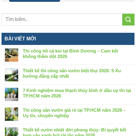
BÀI VIẾT MỚI
Thi công hồ cá koi tại Bình Dương – Cam kết
không thấm dột 2026
Không
có
Thiết kế thi công sân vườn biệt thự 2026: 5 Xu
bình
hướng đẳng cấp nhất
luận
Không
ở
có
Thi
7 Kinh nghiệm mua thạch thủy bình ở đâu uy tín tại
bình
công
TP.HCM năm 2026
luận
hồ
Không
ở
cá
có
Thiết
Thi công sân vườn giá rẻ tại TP.HCM năm 2026 –
koi
bình
kế
Uy tín, chuyên nghiệp
tại
luận
thi
Không
Bình
ở
công
có
Dương
7
Thiết kế vườn nhiệt đới phong thủy: Bí quyết kết
sân
bình
–
Kinh
hợp cây xanh hút tài lộc năm 2026