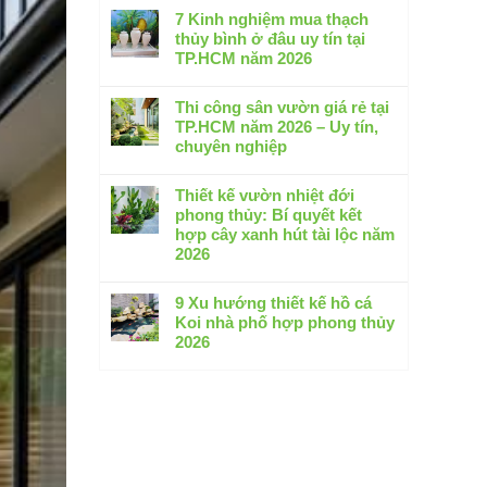
Thi
có
7 Kinh nghiệm mua thạch
công
bình
thủy bình ở đâu uy tín tại
hồ
luận
TP.HCM năm 2026
cá
ở
koi
Không
Thiết
tại
có
Thi công sân vườn giá rẻ tại
kế
Bình
bình
TP.HCM năm 2026 – Uy tín,
thi
Dương
luận
chuyên nghiệp
công
–
ở
sân
Không
Cam
7
vườn
có
Thiết kế vườn nhiệt đới
kết
Kinh
biệt
bình
phong thủy: Bí quyết kết
không
nghiệm
thự
luận
hợp cây xanh hút tài lộc năm
thấm
mua
2026:
ở
2026
dột
thạch
5
Thi
2026
thủy
Không
Xu
công
bình
có
9 Xu hướng thiết kế hồ cá
hướng
sân
ở
bình
Koi nhà phố hợp phong thủy
đẳng
vườn
đâu
luận
2026
cấp
giá
uy
ở
nhất
rẻ
Không
tín
Thiết
tại
có
tại
kế
TP.HCM
bình
TP.HCM
vườn
năm
luận
năm
nhiệt
2026
ở
2026
đới
–
9
phong
Uy
Xu