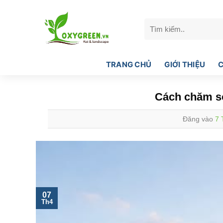
Bỏ
qua
Tìm
nội
kiếm:
dung
TRANG CHỦ
GIỚI THIỆU
C
Cách chăm só
Đăng vào
7 
07
Th4