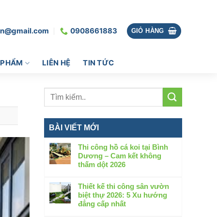
vn@gmail.com
0908661883
GIỎ HÀNG
 PHẨM
LIÊN HỆ
TIN TỨC
BÀI VIẾT MỚI
Thi công hồ cá koi tại Bình
Dương – Cam kết không
thấm dột 2026
Không
có
Thiết kế thi công sân vườn
bình
biệt thự 2026: 5 Xu hướng
luận
đẳng cấp nhất
ở
Không