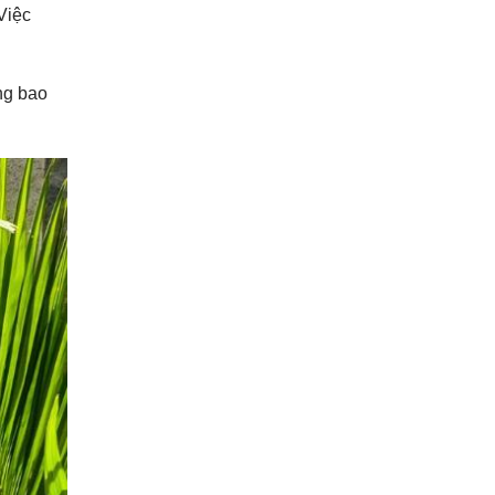
Việc
ờng bao