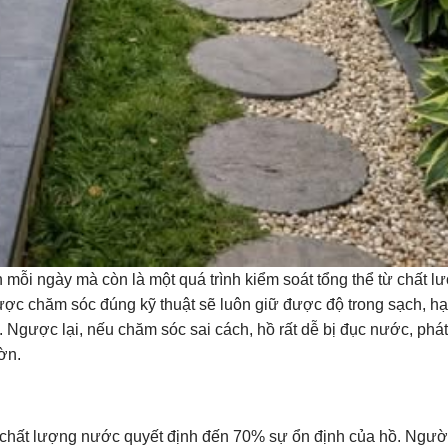
 mỗi ngày mà còn là một quá trình kiểm soát tổng thể từ chất l
ược chăm sóc đúng kỹ thuật sẽ luôn giữ được độ trong sạch, h
. Ngược lại, nếu chăm sóc sai cách, hồ rất dễ bị đục nước, phát
ờn.
ậy chất lượng nước quyết định đến 70% sự ổn định của hồ. Ngườ