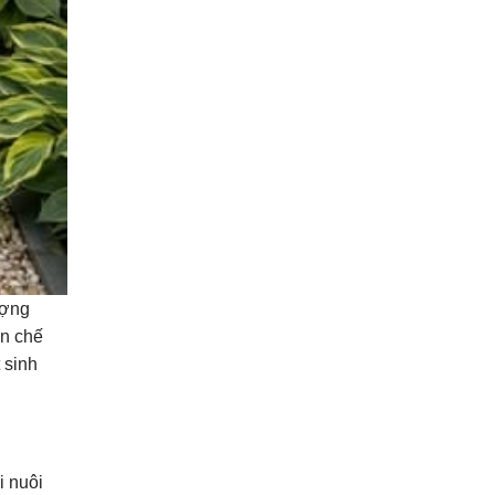
ượng
ạn chế
 sinh
i nuôi