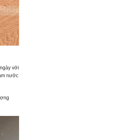
 ngày với
làm nước
ượng