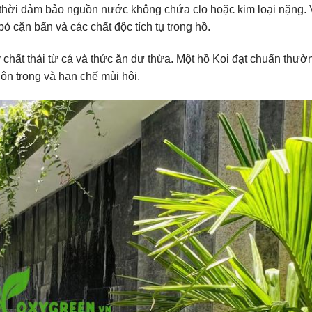
g thời đảm bảo nguồn nước không chứa clo hoặc kim loại nặng. 
ỏ cặn bẩn và các chất độc tích tụ trong hồ.
lý chất thải từ cá và thức ăn dư thừa. Một hồ Koi đạt chuẩn thư
uôn trong và hạn chế mùi hôi.