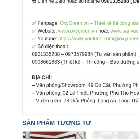
☎️ Liên hệ Zalo hoặc số hotline
0901335288 ( Đ
______________________________________
✅ Fanpage: ​
OxyGreen.vn – Thiết kế thi công sâ
✅ Website:
www.oxygreen.vn
hoặc
www.sanvuo
✅ Youtube:
https://www.youtube.com/@oxygree
✅ Số điện thoại:
0901335288 – 0973579984 (Tư vấn sản phẩm)
0908661883 (Thiết kế – Thi công – Bảo dưỡng 
______________________________________
ĐỊA CHỈ:
– Văn phòng/Showroom: 49 Gò Cát, Phường Ph
– Văn phòng: 02 Lê Thiệt, Phường Phú Thọ Ho
– Vườn ươm: 78 Giải Phóng, Long An, Long Th
SẢN PHẨM TƯƠNG TỰ