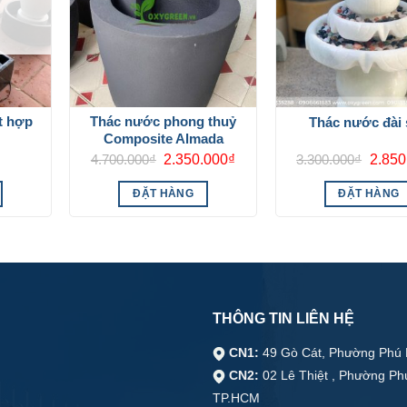
ết hợp
Thác nước phong thuỷ
Thác nước đài
Composite Almada
Giá
Giá
Giá
4.700.000
₫
2.350.000
₫
3.300.000
₫
2.850
gốc
hiện
gốc
là:
tại
là:
ĐẶT HÀNG
ĐẶT HÀNG
4.700.000₫.
là:
3.300.
2.350.000₫.
THÔNG TIN LIÊN HỆ
CN1:
49 Gò Cát, Phường Phú 
CN2:
02 Lê Thiệt , Phường Ph
TP.HCM