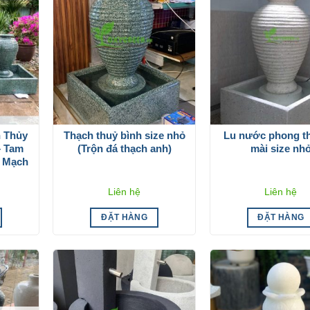
 Thủy
Thạch thuỷ bình size nhỏ
Lu nước phong t
– Tam
(Trộn đá thạch anh)
mài size nh
i Mạch
Liên hệ
Liên hệ
ĐẶT HÀNG
ĐẶT HÀNG