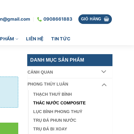
vn@gmail.com
0908661883
GIỎ HÀNG
 PHẨM
LIÊN HỆ
TIN TỨC
DANH MỤC SẢN PHẨM
CẢNH QUAN
PHONG THỦY LUÂN
THẠCH THUỶ BÌNH
THÁC NƯỚC COMPOSITE
LỤC BÌNH PHONG THUỶ
TRỤ ĐÁ PHUN NƯỚC
TRỤ ĐÁ BI XOAY