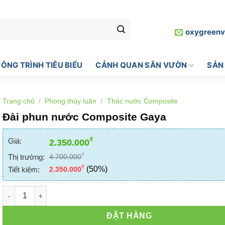
oxygreen
ÔNG TRÌNH TIÊU BIỂU
CẢNH QUAN SÂN VƯỜN
SẢN
Trang chủ
/
Phong thủy luân
/
Thác nước Composite
Đài phun nước Composite Gaya
₫
Giá:
2.350.000
₫
Thị trường:
4.700.000
₫
(50%)
Tiết kiệm:
2.350.000
Đài phun nước Composite Gaya số lượng
ĐẶT HÀNG