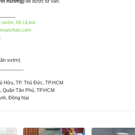
inh Hương)
để được tư vấn.
______
n vườn, hồ cá koi
nvanchan.com
n
sân vườn)
_________
ú Hữu, TP. Thủ Đức, TP.HCM
à, Quận Tân Phú, TP.HCM
ành, Đồng Nai