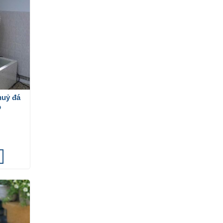
huỷ đá
ỏ