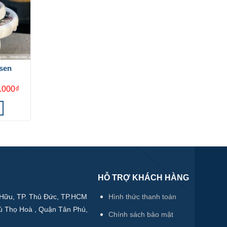
 sen
Giá
.000
₫
hiện
tại
000₫.
là:
2.850.000₫.
HỖ TRỢ KHÁCH HÀNG
Hữu, TP. Thủ Đức, TP.HCM
Hình thức thanh toán
ú Thọ Hoà , Quận Tân Phú,
Chính sách bảo mật