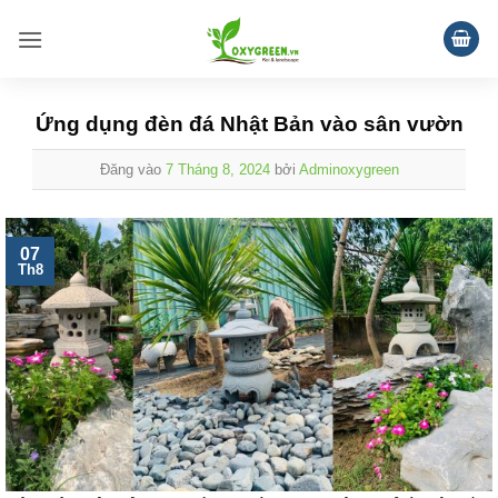
Bỏ
qua
nội
dung
Ứng dụng đèn đá Nhật Bản vào sân vườn
Đăng vào
7 Tháng 8, 2024
bởi
Adminoxygreen
07
Th8