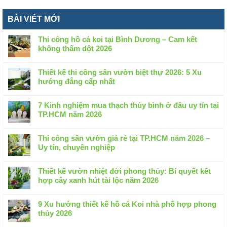
BÀI VIẾT MỚI
Thi công hồ cá koi tại Bình Dương – Cam kết
không thấm dột 2026
Không
có
Thiết kế thi công sân vườn biệt thự 2026: 5 Xu
bình
hướng đẳng cấp nhất
luận
Không
ở
có
Thi
7 Kinh nghiệm mua thạch thủy bình ở đâu uy tín tại
bình
công
TP.HCM năm 2026
luận
hồ
Không
ở
cá
có
Thiết
Thi công sân vườn giá rẻ tại TP.HCM năm 2026 –
koi
bình
kế
Uy tín, chuyên nghiệp
tại
luận
thi
Không
Bình
ở
công
có
Dương
7
Thiết kế vườn nhiệt đới phong thủy: Bí quyết kết
sân
bình
–
Kinh
hợp cây xanh hút tài lộc năm 2026
vườn
luận
Cam
nghiệm
Không
biệt
ở
kết
mua
có
thự
Thi
9 Xu hướng thiết kế hồ cá Koi nhà phố hợp phong
không
thạch
bình
2026:
công
thủy 2026
thấm
thủy
luận
5
sân
dột
Không
bình