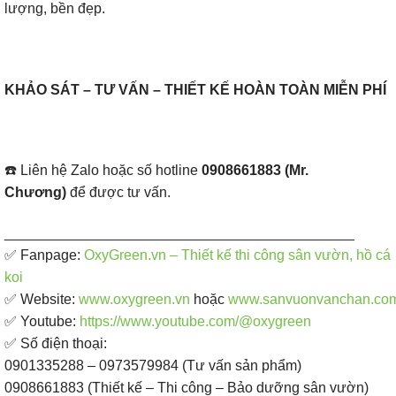
lượng, bền đẹp.
KHẢO SÁT – TƯ VẤN – THIẾT KẾ HOÀN TOÀN MIỄN PHÍ
☎️ Liên hệ Zalo hoặc số hotline
0908661883 (Mr.
Chương)
để được tư vấn.
____________________________________________
✅ Fanpage: ​
OxyGreen.vn – Thiết kế thi công sân vườn, hồ cá
koi
✅ Website:
www.oxygreen.vn
hoặc
www.sanvuonvanchan.co
✅ Youtube:
https://www.youtube.com/@oxygreen
✅ Số điện thoại:
0901335288 – 0973579984 (Tư vấn sản phẩm)
0908661883 (Thiết kế – Thi công – Bảo dưỡng sân vườn)