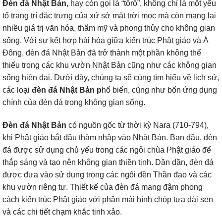
Đèn đá Nhật Bản
, hay còn gọi là “tōrō”, không chỉ là một yếu
tố trang trí đặc trưng của xứ sở mặt trời mọc mà còn mang lại
nhiều giá trị văn hóa, thẩm mỹ và phong thủy cho không gian
sống. Với sự kết hợp hài hòa giữa kiến trúc Phật giáo và Á
Đông, đèn đá Nhật Bản đã trở thành một phần không thể
thiếu trong các khu vườn Nhật Bản cũng như các không gian
sống hiện đại. Dưới đây, chúng ta sẽ cùng tìm hiểu về lịch sử,
các loại
đèn đá Nhật Bản p
hổ biến, cũng như bốn ứng dụng
chính của đèn đá trong không gian sống.
Đèn đá Nhật Bản
có nguồn gốc từ thời kỳ Nara (710-794),
khi Phật giáo bắt đầu thâm nhập vào Nhật Bản. Ban đầu, đèn
đá được sử dụng chủ yếu trong các ngôi chùa Phật giáo để
thắp sáng và tạo nên không gian thiền tịnh. Dần dần, đèn đá
được đưa vào sử dụng trong các ngôi đền Thần đạo và các
khu vườn riêng tư. Thiết kế của đèn đá mang đậm phong
cách kiến trúc Phật giáo với phần mái hình chóp tựa đài sen
và các chi tiết chạm khắc tinh xảo.