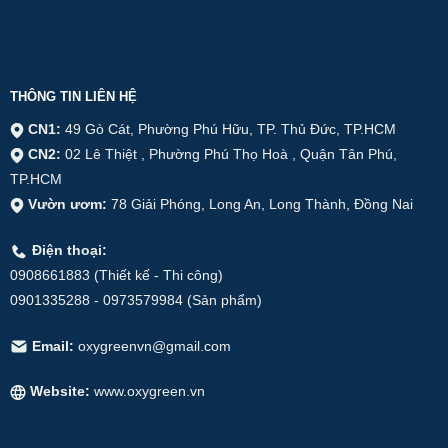
THÔNG TIN LIÊN HỆ
CN1:
49 Gò Cát, Phường Phú Hữu, TP. Thủ Đức, TP.HCM
CN2:
02 Lê Thiệt , Phường Phú Thọ Hoà , Quận Tân Phú,
TP.HCM
Vườn ươm:
78 Giải Phóng, Long An, Long Thành, Đồng Nai
Điện thoại:
0908661883 (Thiết kế - Thi công)
0901335288 - 0973579984 (Sản phẩm)
Email:
oxygreenvn@gmail.com
Website:
www.oxygreen.vn