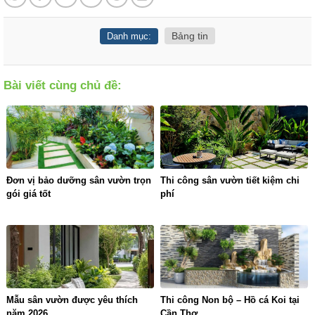
Bảng tin
Danh mục:
Bài viết cùng chủ đề:
Đơn vị bảo dưỡng sân vườn trọn
Thi công sân vườn tiết kiệm chi
gói giá tốt
phí
Mẫu sân vườn được yêu thích
Thi công Non bộ – Hồ cá Koi tại
năm 2026
Cần Thơ