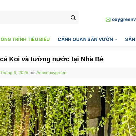
oxygreen
ÔNG TRÌNH TIÊU BIỂU
CẢNH QUAN SÂN VƯỜN
SẢN
ồ cá Koi và tường nước tại Nhà Bè
 Tháng 6, 2025
bởi
Adminoxygreen