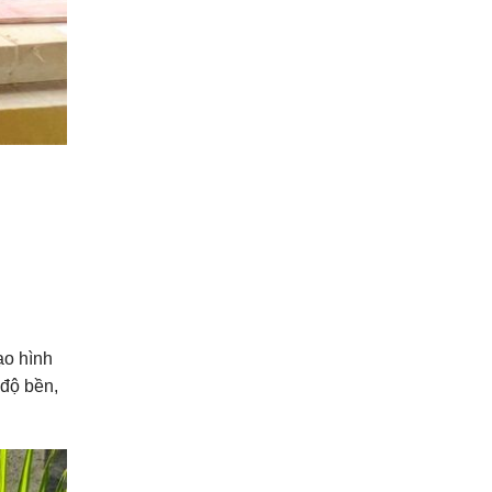
ạo hình
 độ bền,