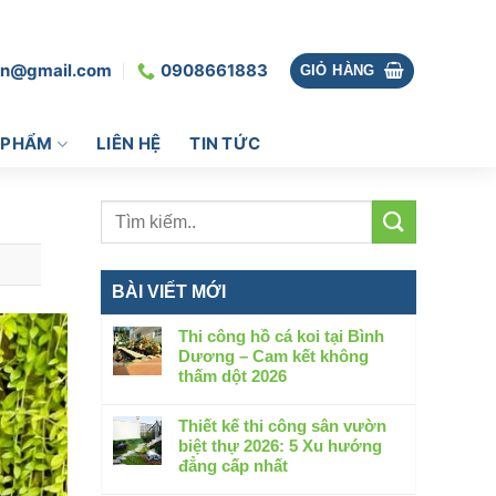
vn@gmail.com
0908661883
GIỎ HÀNG
 PHẨM
LIÊN HỆ
TIN TỨC
BÀI VIẾT MỚI
Thi công hồ cá koi tại Bình
Dương – Cam kết không
thấm dột 2026
Không
có
Thiết kế thi công sân vườn
bình
biệt thự 2026: 5 Xu hướng
luận
đẳng cấp nhất
ở
Không