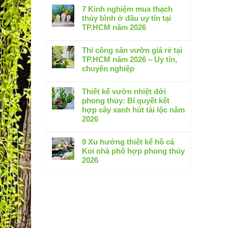
Thi
có
7 Kinh nghiệm mua thạch
công
bình
thủy bình ở đâu uy tín tại
hồ
luận
TP.HCM năm 2026
cá
ở
koi
Không
Thiết
tại
có
Thi công sân vườn giá rẻ tại
kế
Bình
bình
TP.HCM năm 2026 – Uy tín,
thi
Dương
luận
chuyên nghiệp
công
–
ở
sân
Không
Cam
7
vườn
có
Thiết kế vườn nhiệt đới
kết
Kinh
biệt
bình
phong thủy: Bí quyết kết
không
nghiệm
thự
luận
hợp cây xanh hút tài lộc năm
thấm
mua
2026:
ở
2026
dột
thạch
5
Thi
2026
thủy
Không
Xu
công
bình
có
9 Xu hướng thiết kế hồ cá
hướng
sân
ở
bình
Koi nhà phố hợp phong thủy
đẳng
vườn
đâu
luận
2026
cấp
giá
uy
ở
nhất
rẻ
Không
tín
Thiết
tại
có
tại
kế
TP.HCM
bình
TP.HCM
vườn
năm
luận
năm
nhiệt
2026
ở
2026
đới
–
9
phong
Uy
Xu