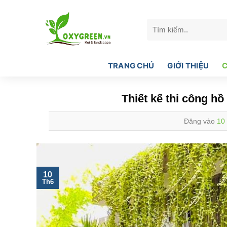
Bỏ
qua
Tìm
nội
kiếm:
dung
TRANG CHỦ
GIỚI THIỆU
C
Thiết kế thi công h
Đăng vào
10
10
Th6