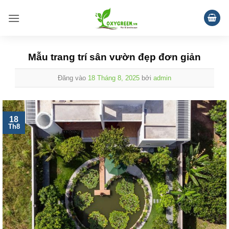
Bỏ
qua
nội
dung
Mẫu trang trí sân vườn đẹp đơn giản
Đăng vào
18 Tháng 8, 2025
bởi
admin
18
Th8