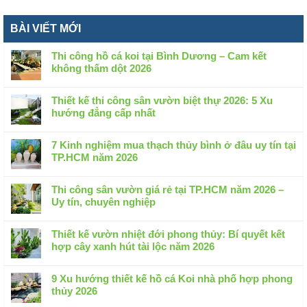
BÀI VIẾT MỚI
Thi công hồ cá koi tại Bình Dương – Cam kết
không thấm dột 2026
Không
có
Thiết kế thi công sân vườn biệt thự 2026: 5 Xu
bình
hướng đẳng cấp nhất
luận
Không
ở
có
Thi
7 Kinh nghiệm mua thạch thủy bình ở đâu uy tín tại
bình
công
TP.HCM năm 2026
luận
hồ
Không
ở
cá
có
Thiết
Thi công sân vườn giá rẻ tại TP.HCM năm 2026 –
koi
bình
kế
Uy tín, chuyên nghiệp
tại
luận
thi
Không
Bình
ở
công
có
Dương
7
Thiết kế vườn nhiệt đới phong thủy: Bí quyết kết
sân
bình
–
Kinh
hợp cây xanh hút tài lộc năm 2026
vườn
luận
Cam
nghiệm
Không
biệt
ở
kết
mua
có
thự
Thi
9 Xu hướng thiết kế hồ cá Koi nhà phố hợp phong
không
thạch
bình
2026:
công
thủy 2026
thấm
thủy
luận
5
sân
dột
Không