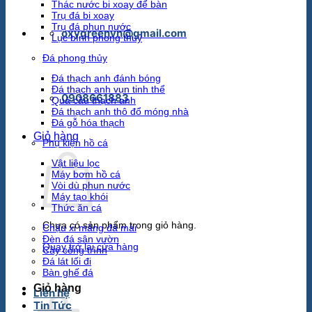
Thác nước bi xoay để bàn
Trụ đá bi xoay
Trụ đá phun nước
oxygreenvn@gmail.com
Lục bình phong thuỷ
Đá phong thủy
Đá thạch anh đánh bóng
Đá thạch anh vụn tinh thể
0908661883
Quả cầu thạch anh
Đá thạch anh thô đổ móng nhà
Đá gỗ hóa thạch
Giỏ hàng
Phụ kiện hồ cá
Vật liệu lọc
Máy bơm hồ cá
Vòi dù phun nước
Máy tạo khói
Thức ăn cá
Chưa có sản phẩm trong giỏ hàng.
Chậu xi măng đá mài
Đèn đá sân vườn
Quay trở lại cửa hàng
Cây công trình
Đá lát lối đi
Bàn ghế đá
Giỏ hàng
Liên hệ
Tin Tức