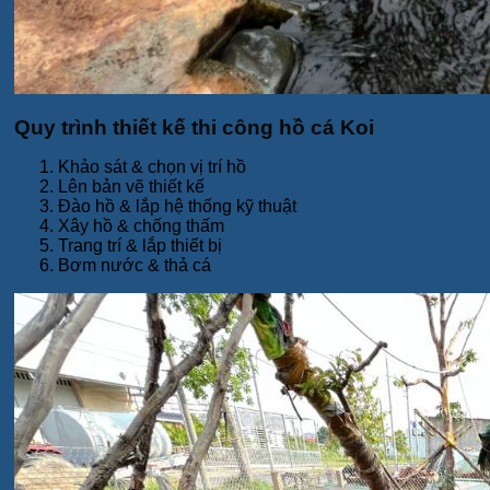
Quy trình thiết kế thi công hồ cá Koi
Khảo sát & chọn vị trí hồ
Lên bản vẽ thiết kế
Đào hồ & lắp hệ thống kỹ thuật
Xây hồ & chống thấm
Trang trí & lắp thiết bị
Bơm nước & thả cá