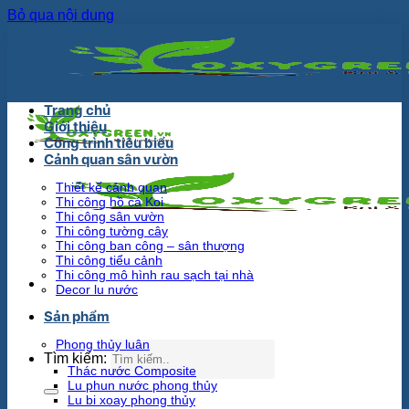
Bỏ qua nội dung
Trang chủ
Giới thiệu
Công trình tiêu biểu
Cảnh quan sân vườn
Thiết kế cảnh quan
Thi công hồ cá Koi
Thi công sân vườn
Thi công tường cây
Thi công ban công – sân thượng
Thi công tiểu cảnh
Thi công mô hình rau sạch tại nhà
Decor lu nước
Sản phẩm
Phong thủy luân
Tìm kiếm:
Thác nước Composite
Lu phun nước phong thủy
Lu bi xoay phong thủy