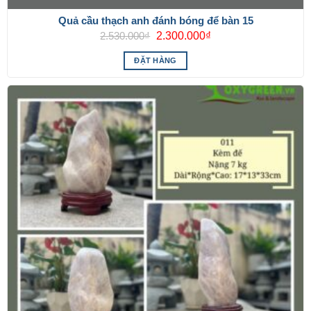
Quả cầu thạch anh đánh bóng để bàn 15
Giá
Giá
2.530.000
₫
2.300.000
₫
gốc
hiện
là:
tại
ĐẶT HÀNG
2.530.000₫.
là:
2.300.000₫.