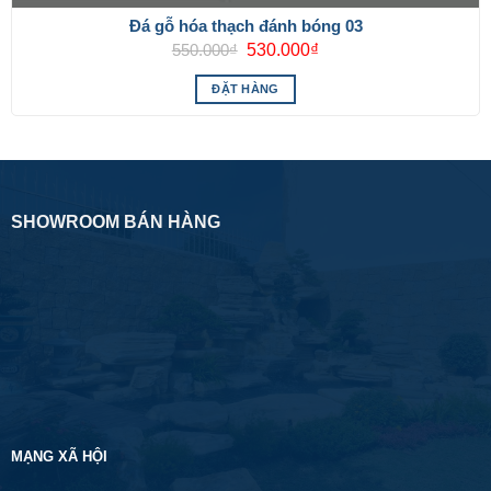
Đá gỗ hóa thạch đánh bóng 03
Giá
Giá
550.000
₫
530.000
₫
gốc
hiện
là:
tại
ĐẶT HÀNG
550.000₫.
là:
530.000₫.
SHOWROOM BÁN HÀNG
MẠNG XÃ HỘI