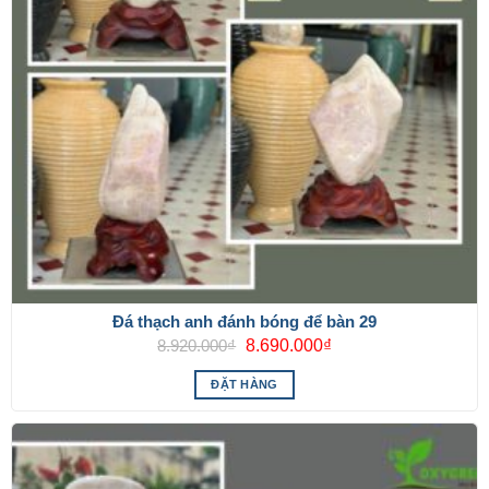
Đá thạch anh đánh bóng để bàn 29
Giá
Giá
8.920.000
₫
8.690.000
₫
gốc
hiện
là:
tại
ĐẶT HÀNG
8.920.000₫.
là:
8.690.000₫.