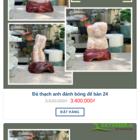
Đá thạch anh đánh bóng để bàn 24
Giá
Giá
3.630.000
₫
3.400.000
₫
gốc
hiện
là:
tại
ĐẶT HÀNG
3.630.000₫.
là:
3.400.000₫.