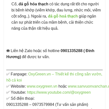
Cổ,
đá gỗ hóa thạch
có tác dụng rất tốt cho người
bị bệnh khớp (viêm khớp, đau lưng, nhức mỏi, viêm
cột sống..). Ngoài ra,
đá gỗ hoá thạch
giúp ngăn
cản sự phát triển của mầm bệnh, cải thiện chức
năng của thận rất hiệu quả.
☎️ Liên hệ Zalo hoặc số hotline
0901335288 ( Đinh
Hương)
để được tư vấn.
____________________________________________
✅ Fanpage: ​
OxyGreen.vn – Thiết kế thi công sân vườn,
hồ cá koi
✅ Website:
www.oxygreen.vn
hoặc
www.sanvuonvanchan.
✅ Youtube:
https://www.youtube.com/@oxygreen
✅ Số điện thoại:
0901335288 – 0973579984 (Tư vấn sản phẩm)