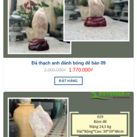
Đá thạch anh đánh bóng để bàn 09
Giá
Giá
2.000.000
₫
1.770.000
₫
gốc
hiện
là:
tại
ĐẶT HÀNG
2.000.000₫.
là:
1.770.000₫.