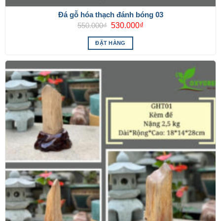
Đá gỗ hóa thạch đánh bóng 03
Giá
Giá
550.000
₫
530.000
₫
gốc
hiện
là:
tại
ĐẶT HÀNG
550.000₫.
là:
530.000₫.