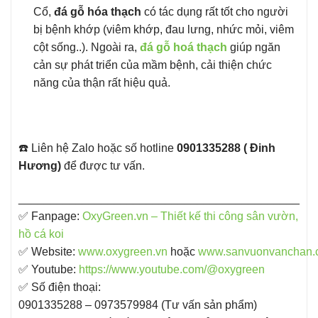
Cổ,
đá gỗ hóa thạch
có tác dụng rất tốt cho người
bị bệnh khớp (viêm khớp, đau lưng, nhức mỏi, viêm
cột sống..). Ngoài ra,
đá gỗ hoá thạch
giúp ngăn
cản sự phát triển của mầm bệnh, cải thiện chức
năng của thận rất hiệu quả.
☎️ Liên hệ Zalo hoặc số hotline
0901335288 ( Đinh
Hương)
để được tư vấn.
____________________________________________
✅ Fanpage: ​
OxyGreen.vn – Thiết kế thi công sân vườn,
hồ cá koi
✅ Website:
www.oxygreen.vn
hoặc
www.sanvuonvanchan.
✅ Youtube:
https://www.youtube.com/@oxygreen
✅ Số điện thoại:
0901335288 – 0973579984 (Tư vấn sản phẩm)