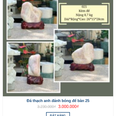
Đá thạch anh đánh bóng để bàn 25
Giá
Giá
3.230.000
₫
3.000.000
₫
gốc
hiện
là:
tại
ĐẶT HÀNG