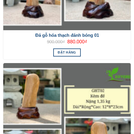
Đá gỗ hóa thạch đánh bóng 01
Giá
Giá
900.000
₫
880.000
₫
gốc
hiện
là:
tại
ĐẶT HÀNG
900.000₫.
là:
880.000₫.