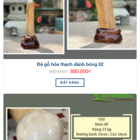
Đá gỗ hóa thạch đánh bóng 02
Giá
Giá
900.000
₫
880.000
₫
gốc
hiện
là:
tại
ĐẶT HÀNG
900.000₫.
là:
880.000₫.