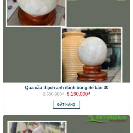
Quả cầu thạch anh đánh bóng để bàn 30
Giá
Giá
8.390.000
₫
8.160.000
₫
gốc
hiện
là:
tại
ĐẶT HÀNG
8.390.000₫.
là:
8.160.000₫.