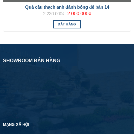
Quả cầu thạch anh đánh bóng để bàn 14
Giá
Giá
2.230.000
₫
2.000.000
₫
gốc
hiện
là:
tại
ĐẶT HÀNG
2.230.000₫.
là:
2.000.000₫.
SHOWROOM BÁN HÀNG
MẠNG XÃ HỘI