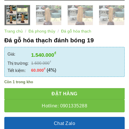
Trang chủ
/
Đá phong thủy
/
Đá gỗ hóa thạch
Đá gỗ hóa thạch đánh bóng 19
₫
Giá:
1.540.000
₫
Thị trường:
1.600.000
₫
(4%)
Tiết kiệm:
60.000
Còn 1 trong kho
ĐẶT HÀNG
Hotline: 0901335288
Chat Zalo