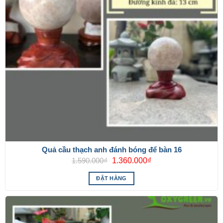
Quả cầu thạch anh đánh bóng để bàn 16
Giá
Giá
1.590.000
₫
1.360.000
₫
gốc
hiện
là:
tại
ĐẶT HÀNG
1.590.000₫.
là:
1.360.000₫.