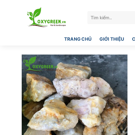
Bỏ
qua
Tìm
nội
kiếm:
dung
TRANG CHỦ
GIỚI THIỆU
C