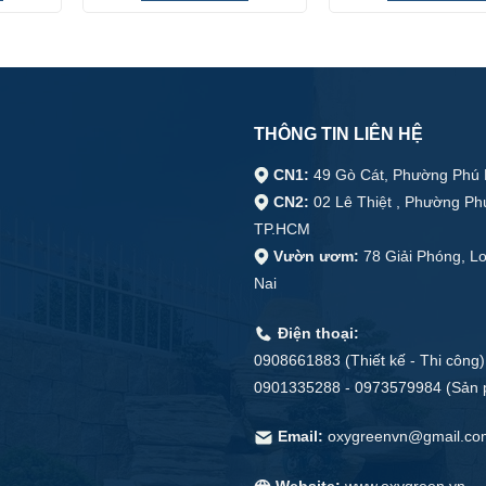
3.400.000₫.
1.380.000₫.
THÔNG TIN LIÊN HỆ
CN1:
49 Gò Cát, Phường Phú 
CN2:
02 Lê Thiệt , Phường Ph
TP.HCM
Vườn ươm:
78 Giải Phóng, L
Nai
Điện thoại:
0908661883 (Thiết kế - Thi công)
0901335288 - 0973579984 (Sản
Email:
oxygreenvn@gmail.co