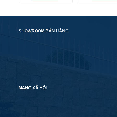
1.500.000₫.
SHOWROOM BÁN HÀNG
MẠNG XÃ HỘI