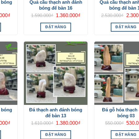
h bóng
Quả cầu thạch anh đánh
Quả cầu thạch an
bóng để bàn 16
bóng để bàn 
Giá
Giá
Giá
Giá
.000
₫
1.590.000
₫
1.360.000
₫
2.530.000
₫
2.300
hiện
gốc
hiện
gốc
tại
là:
tại
là:
ĐẶT HÀNG
ĐẶT HÀNG
000₫.
là:
1.590.000₫.
là:
2.530.
1.770.000₫.
1.360.000₫.
h bóng
Đá thạch anh đánh bóng
Đá gỗ hóa thạch
để bàn 13
bóng 03
Giá
Giá
Giá
Giá
.000
₫
1.610.000
₫
1.380.000
₫
550.000
₫
530.
hiện
gốc
hiện
gốc
tại
là:
tại
là:
ĐẶT HÀNG
ĐẶT HÀNG
000₫.
là:
1.610.000₫.
là:
550.0