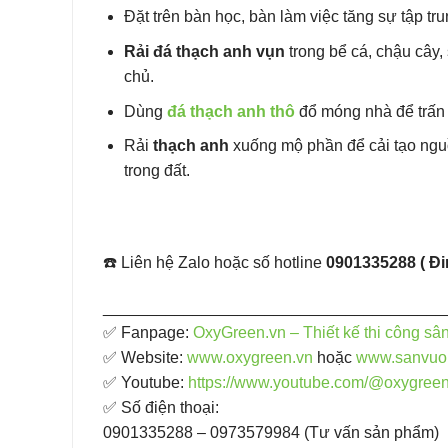
Đặt
trên bàn học, bàn làm việc tăng sự tập tr
Rải đá thạch anh vụn
trong bể cá, chậu cây
chủ.
Dùng
đá thạch anh thô
đổ móng nhà để trấn t
Rải
thạch anh
xuống mộ phần để cải tạo nguồ
trong đất.
☎️ Liên hệ Zalo hoặc số hotline
0901335288 ( Đ
______________________________________
✅ Fanpage: ​
OxyGreen.vn – Thiết kế thi công sâ
✅ Website:
www.oxygreen.vn
hoặc
www.sanvuo
✅ Youtube:
https://www.youtube.com/@oxygree
✅ Số điện thoại:
0901335288 – 0973579984 (Tư vấn sản phẩm)