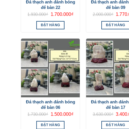
Đá thạch anh đánh bóng
Đá thạch anh đán
để bàn 22
để bàn 09
Giá
Giá
Giá
1.930.000
₫
1.700.000
₫
2.000.000
₫
1.770
gốc
hiện
gốc
là:
tại
là:
ĐẶT HÀNG
ĐẶT HÀNG
1.930.000₫.
là:
2.000.
1.700.000₫.
Đá thạch anh đánh bóng
Đá thạch anh đán
để bàn 06
để bàn 17
Giá
Giá
Giá
1.730.000
₫
1.500.000
₫
3.630.000
₫
3.400
gốc
hiện
gốc
là:
tại
là:
ĐẶT HÀNG
ĐẶT HÀNG
1.730.000₫.
là:
3.630.