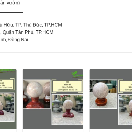
sân vườn)
_________
ú Hữu, TP. Thủ Đức, TP.HCM
à, Quận Tân Phú, TP.HCM
ành, Đồng Nai