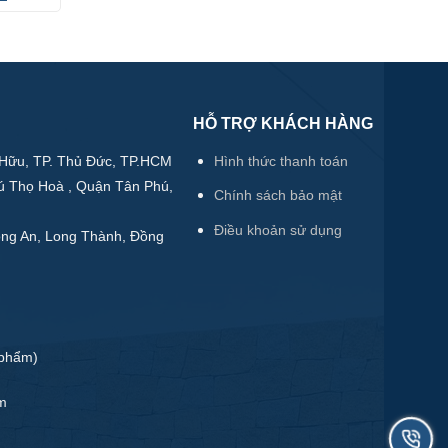
530.000₫.
HỖ TRỢ KHÁCH HÀNG
Hữu, TP. Thủ Đức, TP.HCM
Hình thức thanh toán
ú Thọ Hoà , Quận Tân Phú,
Chính sách bảo mật
Điều khoản sử dụng
ong An, Long Thành, Đồng
 phẩm)
m