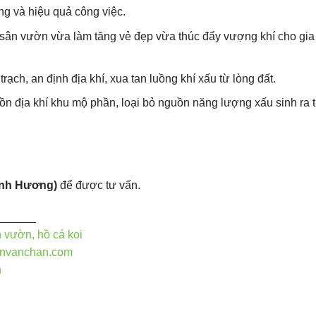
ung và hiệu quả công việc.
, sân vườn vừa làm tăng vẻ đẹp vừa thúc đẩy vượng khí cho gia
rạch, an định địa khí, xua tan luồng khí xấu từ lòng đất.
n địa khí khu mộ phần, loại bỏ nguồn năng lượng xấu sinh ra 
inh Hương)
để được tư vấn.
______
n vườn, hồ cá koi
nvanchan.com
n