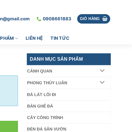
vn@gmail.com
0908661883
GIỎ HÀNG
 PHẨM
LIÊN HỆ
TIN TỨC
DANH MỤC SẢN PHẨM
CẢNH QUAN
PHONG THỦY LUÂN
ĐÁ LÁT LỐI ĐI
BÀN GHẾ ĐÁ
CÂY CÔNG TRÌNH
ĐÈN ĐÁ SÂN VƯỜN