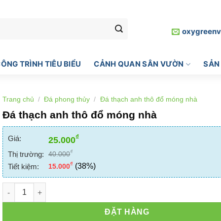
oxygreen
ÔNG TRÌNH TIÊU BIỂU
CẢNH QUAN SÂN VƯỜN
SẢN
Trang chủ
/
Đá phong thủy
/
Đá thạch anh thô đổ móng nhà
Đá thạch anh thô đổ móng nhà
₫
Giá:
25.000
₫
Thị trường:
40.000
₫
(38%)
Tiết kiệm:
15.000
Đá thạch anh thô đổ móng nhà số lượng
ĐẶT HÀNG