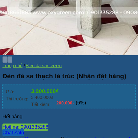
Trang chủ
/
Đèn đá sân vườn
Đèn đá sa thạch lá trúc (Nhận đặt hàng)
3.200.000
₫
Giá:
3.400.000
₫
Thị trường:
(6%)
200.000
₫
Tiết kiệm:
Hết hàng
Hotline: 0901335288
Chat Zalo