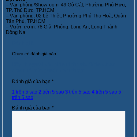
– Văn phòng/Showroom: 49 Gò Cát, Phường Phú Hữu,
TP. Thủ Đức, TP.HCM
– Văn phòng: 02 Lê Thiệt, Phường Phú Thọ Hoà, Quận
Tân Phú, TP.HCM
– Vườn ươm: 78 Giải Phóng, Long An, Long Thành,
Đồng Nai
Đánh giá
Chưa có đánh giá nào.
Hãy là người đầu tiên nhận xét “Đèn đá sa
thạch lá trúc (Nhận đặt hàng)”
Đánh giá của bạn
*
1 trên 5 sao
2 trên 5 sao
3 trên 5 sao
4 trên 5 sao
5
trên 5 sao
Đánh giá của bạn
*