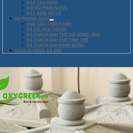
MÁY TẠO KHÓI
VÒI DÙ PHUN NƯỚC
MÁY BƠM HỒ CÁ
ĐÁ PHONG THỦY
QUẢ CẦU THẠCH ANH
ĐÁ GỖ HÓA THẠCH
ĐÁ THẠCH ANH THÔ ĐỔ MÓNG NHÀ
ĐÁ THẠCH ANH VỤN TINH THỂ
ĐÁ THẠCH ANH ĐÁNH BÓNG
CHẬU XI MĂNG ĐÁ MÀI