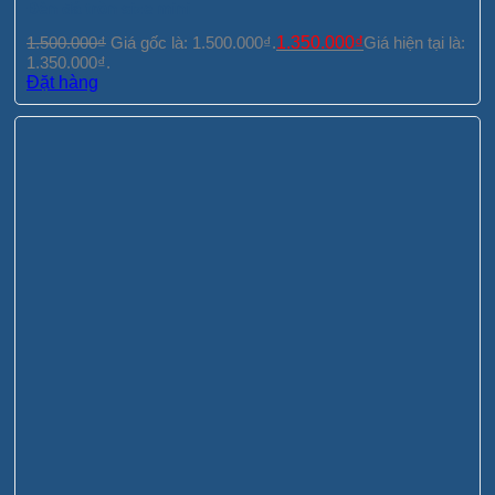
Đèn đá tròn size mini
1.500.000
₫
Giá gốc là: 1.500.000₫.
1.350.000
₫
Giá hiện tại là:
1.350.000₫.
Đặt hàng