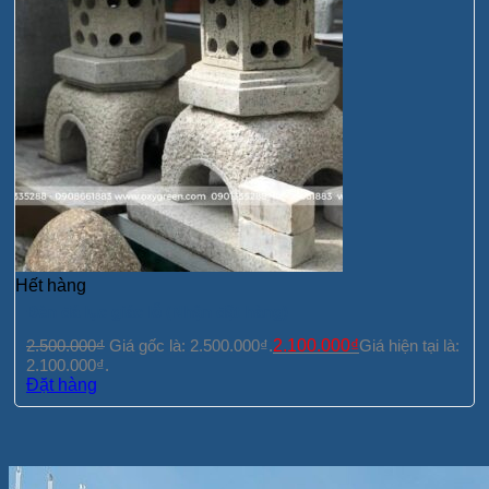
Hết hàng
Đèn đá lục giác lỗ (Nhận đặt hàng)
2.500.000
₫
Giá gốc là: 2.500.000₫.
2.100.000
₫
Giá hiện tại là:
2.100.000₫.
Đặt hàng