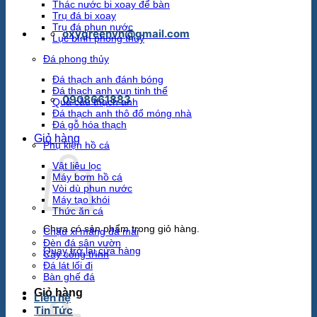
Thác nước bi xoay để bàn
Trụ đá bi xoay
Trụ đá phun nước
oxygreenvn@gmail.com
Lục bình phong thuỷ
Đá phong thủy
Đá thạch anh đánh bóng
Đá thạch anh vụn tinh thể
0908661883
Quả cầu thạch anh
Đá thạch anh thô đổ móng nhà
Đá gỗ hóa thạch
Giỏ hàng
Phụ kiện hồ cá
Vật liệu lọc
Máy bơm hồ cá
Vòi dù phun nước
Máy tạo khói
Thức ăn cá
Chưa có sản phẩm trong giỏ hàng.
Chậu xi măng đá mài
Đèn đá sân vườn
Quay trở lại cửa hàng
Cây công trình
Đá lát lối đi
Bàn ghế đá
Giỏ hàng
Liên hệ
Tin Tức