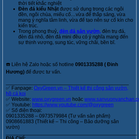
thời tiết khắc nghiệt
Đèn đá kiểu Nhật
được sử dụng trong các ngôi
đền, ngôi chùa, miếu cổ…vừa để thắp sáng, vừa
mang ý nghĩa tâm linh, vừa để tạo nên sự cổ kín cho
kiến trúc.
Trong phong thuỷ
,
đèn đá sân vườn,
đèn trụ đá,
đèn đá nhỏ, đèn đá mini đều có ý nghĩa mang đến
sự thịnh vượng, sung túc, vững chãi, bền bĩ.
☎️ Liên hệ Zalo hoặc số hotline
0901335288 ( Đinh
Hương)
để được tư vấn.
____________________________________________
✅ Fanpage: ​
OxyGreen.vn – Thiết kế thi công sân vườn,
hồ cá koi
✅ Website:
www.oxygreen.vn
hoặc
www.sanvuonvanchan.
✅ Youtube:
https://www.youtube.com/@oxygreen
✅ Số điện thoại:
0901335288 – 0973579984 (Tư vấn sản phẩm)
0908661883 (Thiết kế – Thi công – Bảo dưỡng sân
vườn)
_______________________________________________
ĐỊA CHỈ: