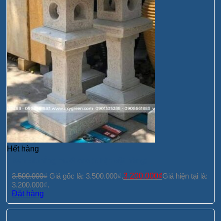
Hết hàng
Đèn đá trắng muối cao (Nhận đặt hàng)
3.500.000
₫
Giá gốc là: 3.500.000₫.
3.200.000
₫
Giá hiện tại là:
3.200.000₫.
Đặt hàng