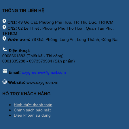
THÔNG TIN LIÊN HỆ
CN1:
49 Gò Cát, Phường Phú Hữu, TP. Thủ Đức, TP.HCM
CN2:
02 Lê Thiệt , Phường Phú Thọ Hoà , Quận Tân Phú,
TP.HCM
Vườn ươm:
78 Giải Phóng, Long An, Long Thành, Đồng Nai
Điện thoại:
0908661883 (Thiết kế - Thi công)
0901335288 - 0973579984 (Sản phẩm)
Email:
oxygreenvn@gmail.com
Website:
www.oxygreen.vn
HỖ TRỢ KHÁCH HÀNG
Hình thức thanh toán
Chính sách bảo mật
Điều khoản sử dụng