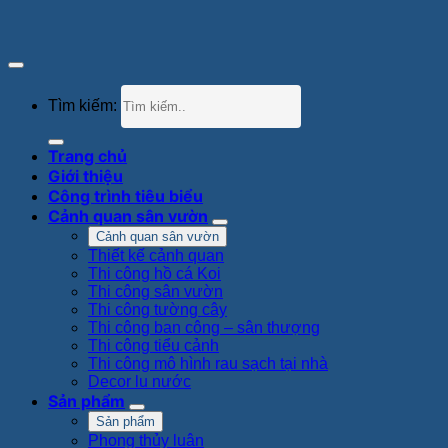
Tìm kiếm:
Trang chủ
Giới thiệu
Công trình tiêu biểu
Cảnh quan sân vườn
Cảnh quan sân vườn
Thiết kế cảnh quan
Thi công hồ cá Koi
Thi công sân vườn
Thi công tường cây
Thi công ban công – sân thượng
Thi công tiểu cảnh
Thi công mô hình rau sạch tại nhà
Decor lu nước
Sản phẩm
Sản phẩm
Phong thủy luân