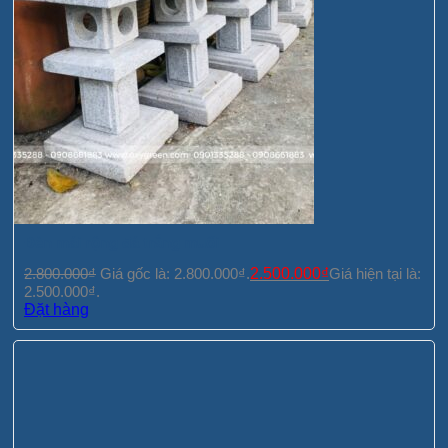
Đèn mái rộng đá trắng muối
2.800.000
₫
Giá gốc là: 2.800.000₫.
2.500.000
₫
Giá hiện tại là:
2.500.000₫.
Đặt hàng