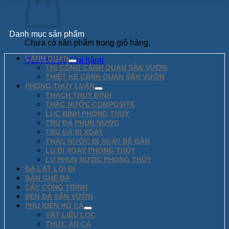
Danh mục sản phẩm
Chưa có sản phẩm trong giỏ hàng.
CẢNH QUAN
Quay trở lại cửa hàng
THI CÔNG CẢNH QUAN SÂN VƯỜN
THIẾT KẾ CẢNH QUAN SÂN VƯỜN
PHONG THỦY LUÂN
THẠCH THUỶ BÌNH
THÁC NƯỚC COMPOSITE
LỤC BÌNH PHONG THUỶ
TRỤ ĐÁ PHUN NƯỚC
TRỤ ĐÁ BI XOAY
THÁC NƯỚC BI XOAY ĐỂ BÀN
LU BI XOAY PHONG THỦY
LU PHUN NƯỚC PHONG THỦY
ĐÁ LÁT LỐI ĐI
BÀN GHẾ ĐÁ
CÂY CÔNG TRÌNH
ĐÈN ĐÁ SÂN VƯỜN
PHỤ KIỆN HỒ CÁ
VẬT LIỆU LỌC
THỨC ĂN CÁ