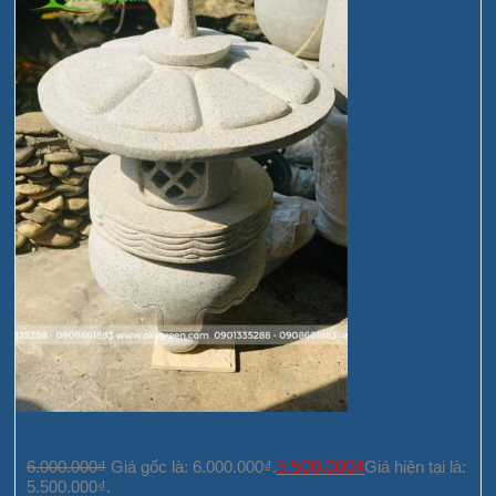
Đèn mái tròn size đại
6.000.000
₫
Giá gốc là: 6.000.000₫.
5.500.000
₫
Giá hiện tại là:
5.500.000₫.