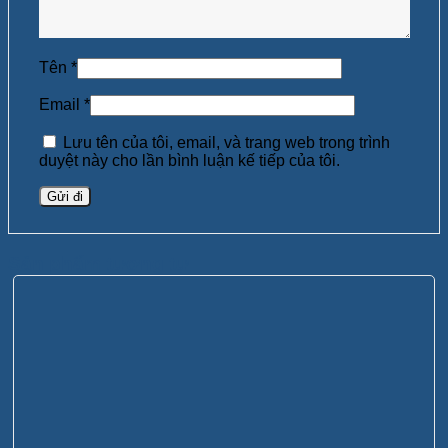
Tên
*
Email
*
Lưu tên của tôi, email, và trang web trong trình
duyệt này cho lần bình luận kế tiếp của tôi.
Sản phẩm tương tự