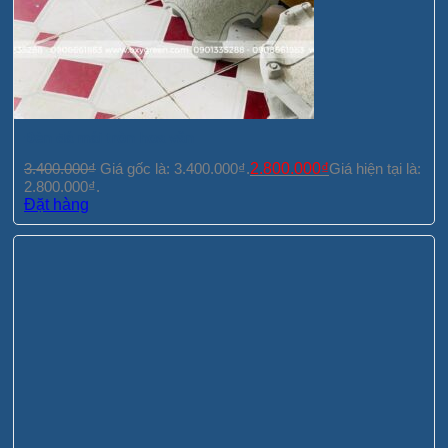
Đèn đá mái tròn hoa văn
3.400.000
₫
Giá gốc là: 3.400.000₫.
2.800.000
₫
Giá hiện tại là:
2.800.000₫.
Đặt hàng