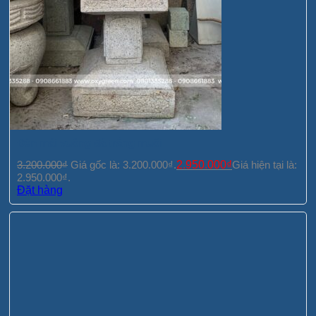
Đèn mái vuông đá trắng muối
3.200.000
₫
Giá gốc là: 3.200.000₫.
2.950.000
₫
Giá hiện tại là:
2.950.000₫.
Đặt hàng