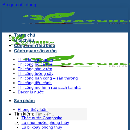
Bỏ qua nội dung
Trang chủ
Giới thiệu
Công trình tiêu biểu
Cảnh quan sân vườn
Thiết kế cảnh quan
Thi công hồ cá Koi
Thi công sân vườn
Thi công tường cây
Thi công ban công – sân thượng
Thi công tiểu cảnh
Thi công mô hình rau sạch tại nhà
Decor lu nước
Sản phẩm
Phong thủy luân
Tìm kiếm:
Thác nước Composite
Lu phun nước phong thủy
Lu bi xoay phong thủy