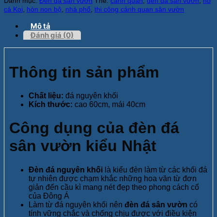
Danh mục:
Đèn đá sân vườn
Thẻ:
cảnh quan
,
đèn đá sân vườn
,
hồ
cá Koi
,
hòn non bộ
,
nhà phố
,
thi công cảnh quan sân vườn
Mô tả
Đánh giá (0)
Thông tin sản phẩm
Chất liệu:
đá nguyên khối
Kích thước:
cao 60cm, mái 40cm
Công dụng của đèn đá
sân vườn kiểu Nhật
Đèn đá nguyên khối
là kiểu đèn làm từ các khối đá
tự nhiên được chạm khắc những hoa văn từ đơn
giản đến cầu kì mang nét đẹp theo phong cách cổ
của Đông Á
Làm từ đá nguyên khối nên
đèn đá sân vườn
có
tính vững chắc và chống chịu được với điều kiện