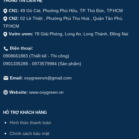
THÔNG TIN LIÊN HỆ
CN1:
49 Gò Cát, Phường Phú Hữu, TP. Thủ Đức, TP.HCM
CN2:
02 Lê Thiệt , Phường Phú Thọ Hoà , Quận Tân Phú,
TP.HCM
Vườn ươm:
78 Giải Phóng, Long An, Long Thành, Đồng Nai
Điện thoại:
0908661883 (Thiết kế - Thi công)
0901335288 - 0973579984 (Sản phẩm)
Email:
oxygreenvn@gmail.com
Website:
www.oxygreen.vn
HỖ TRỢ KHÁCH HÀNG
Hình thức thanh toán
Chính sách bảo mật