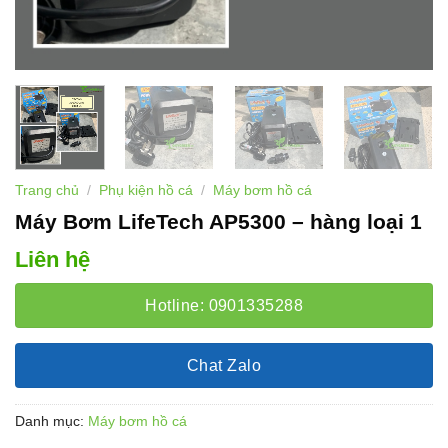
Trang chủ
/
Phụ kiện hồ cá
/
Máy bơm hồ cá
Máy Bơm LifeTech AP5300 – hàng loại 1
Liên hệ
Hotline: 0901335288
Chat Zalo
Danh mục:
Máy bơm hồ cá