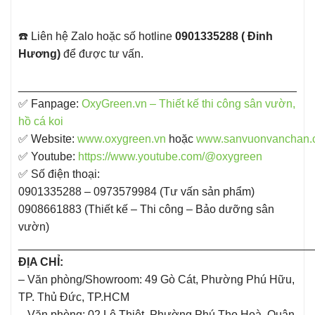
☎️ Liên hệ Zalo hoặc số hotline
0901335288 ( Đinh
Hương)
để được tư vấn.
____________________________________________
✅ Fanpage: ​
OxyGreen.vn – Thiết kế thi công sân vườn,
hồ cá koi
✅ Website:
www.oxygreen.vn
hoặc
www.sanvuonvanchan.
✅ Youtube:
https://www.youtube.com/@oxygreen
✅ Số điện thoại:
0901335288 – 0973579984 (Tư vấn sản phẩm)
0908661883 (Thiết kế – Thi công – Bảo dưỡng sân
vườn)
______________________________________________
ĐỊA CHỈ:
– Văn phòng/Showroom: 49 Gò Cát, Phường Phú Hữu,
TP. Thủ Đức, TP.HCM
– Văn phòng: 02 Lê Thiệt, Phường Phú Thọ Hoà, Quận