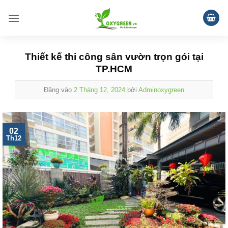
Bỏ
qua
nội
dung
Thiết kế thi công sân vườn trọn gói tại
TP.HCM
Đăng vào
2 Tháng 12, 2024
bởi
Adminoxygreen
02
Th12