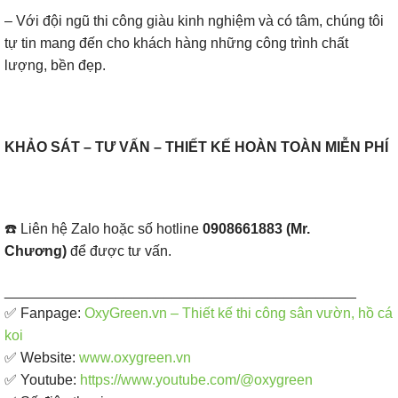
– Với đội ngũ thi công giàu kinh nghiệm và có tâm, chúng tôi
tự tin mang đến cho khách hàng những công trình chất
lượng, bền đẹp.
KHẢO SÁT – TƯ VẤN – THIẾT KẾ HOÀN TOÀN MIỄN PHÍ
☎️ Liên hệ Zalo hoặc số hotline
0908661883 (Mr.
Chương)
để được tư vấn.
____________________________________________
✅ Fanpage: ​
OxyGreen.vn – Thiết kế thi công sân vườn, hồ cá
koi
✅ Website:
www.oxygreen.vn
✅ Youtube:
https://www.youtube.com/@oxygreen