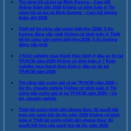
Thi công hồ cá koi tại Bình Dương – Cam kết
không thấm dột 2026
Không có bình luận
ở Thi
công hồ cá koi tại Bình Dương – Cam kết không
thấm dột 2026
Thiết kế thi công sân vườn biệt thự 2026: 5 Xu
hướng đẳng cấp nhất
Không có bình luận
ở Thiết
kế thi công sân vườn biệt thự 2026: 5 Xu hướng
đẳng cấp nhất
7 Kinh nghiệm mua thạch thủy bình ở đâu uy tín tại
TP.HCM năm 2026
Không có bình luận
ở 7 Kinh
nghiệm mua thạch thủy bình ở đâu uy tín tại
TP.HCM năm 2026
Thi công sân vườn giá rẻ tại TP.HCM năm 2026 –
Uy tín, chuyên nghiệp
Không có bình luận
ở Thi
công sân vườn giá rẻ tại TP.HCM năm 2026 – Uy
tín, chuyên nghiệp
Thiết kế vườn nhiệt đới phong thủy: Bí quyết kết
hợp cây xanh hút tài lộc năm 2026
Không có bình
luận
ở Thiết kế vườn nhiệt đới phong thủy: Bí
quyết kết hợp cây xanh hút tài lộc năm 2026