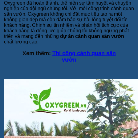
Oxygreen đã hoàn thành, thể hiện sự tâm huyết và chuyên
nghiệp của đội ngũ chúng tôi. Với mỗi công trình cảnh quan
sân vườn, Oxygreen không chỉ đặt mục tiêu tạo ra một
không gian đẹp mà còn đảm bảo sự hài lòng tuyệt đối từ
khách hàng. Chính sự tín nhiệm và phản hồi tích cực của
khách hàng là động lực giúp chúng tôi không ngừng phát
triển và mang đến những
dự án cảnh quan sân vườn
chất lượng cao.
Xem thêm:
Thi công cảnh quan sân
vườn