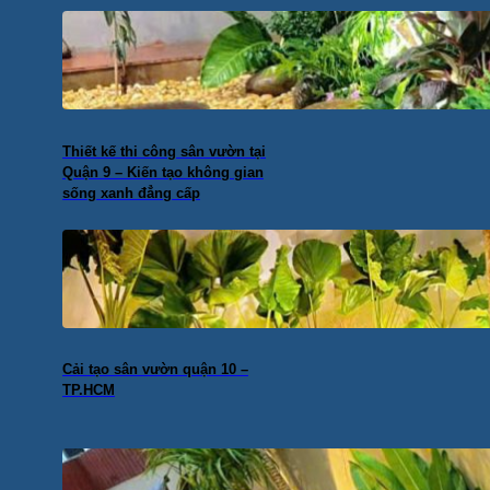
Thiết kế thi công sân vườn tại
Quận 9 – Kiến tạo không gian
sống xanh đẳng cấp
Cải tạo sân vườn quận 10 –
TP.HCM