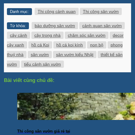
Thi công cảnh quan
Thi công sân vườn
Danh mục:
bảo dưỡng sân vườn
cảnh quan sân vườn
Từ khóa:
cây cảnh
cây trong nhà
chăm sóc sân vườn
decor
cây xanh
hồ cá Koi
hồ cá koi kính
non bộ
phong
thuỷ nhà
sân vườn
sân vườn kiểu Nhật
thiết kế sân
vườn
tiểu cảnh sân vườn
Bài viết cùng chủ đề:
Thi công sân vườn giá rẻ tại