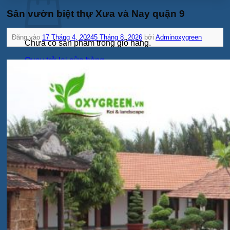
Sân vườn biệt thự Xưa và Nay quận 9
Đăng vào
17 Tháng 4, 2024
5 Tháng 8, 2026
bởi
Adminoxygreen
Chưa có sản phẩm trong giỏ hàng.
Quay trở lại cửa hàng