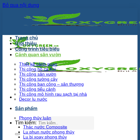
Bỏ qua nội dung
Trang chủ
Giới thiệu
Công trình tiêu biểu
Cảnh quan sân vườn
Thiết kế cảnh quan
Thi công hồ cá Koi
Thi công sân vườn
Thi công tường cây
Thi công ban công – sân thượng
Thi công tiểu cảnh
Thi công mô hình rau sạch tại nhà
Decor lu nước
Sản phẩm
Phong thủy luân
Tìm kiếm:
Thác nước Composite
Lu phun nước phong thủy
Lu bi xoay phong thủy