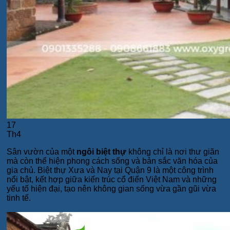
17
Th4
Sân vườn của một
ngôi biệt thự
không chỉ là nơi thư giãn
mà còn thể hiện phong cách sống và bản sắc văn hóa của
gia chủ. Biệt thự Xưa và Nay tại Quận 9 là một công trình
nổi bật, kết hợp giữa kiến trúc cổ điển Việt Nam và những
yếu tố hiện đại, tạo nên không gian sống vừa gần gũi vừa
tinh tế.