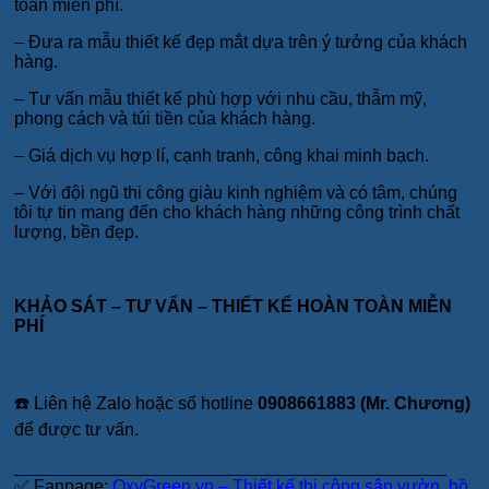
toàn miễn phí.
– Đưa ra mẫu thiết kế đẹp mắt dựa trên ý tưởng của khách
hàng.
– Tư vấn mẫu thiết kế phù hợp với nhu cầu, thẫm mỹ,
phong cách và túi tiền của khách hàng.
– Giá dịch vụ hợp lí, cạnh tranh, công khai minh bạch.
– Với đội ngũ thi công giàu kinh nghiệm và có tâm, chúng
tôi tự tin mang đến cho khách hàng những công trình chất
lượng, bền đẹp.
KHẢO SÁT – TƯ VẤN – THIẾT KẾ HOÀN TOÀN MIỄN
PHÍ
☎️ Liên hệ Zalo hoặc số hotline
0908661883 (Mr. Chương)
để được tư vấn.
____________________________________________
✅ Fanpage: ​
OxyGreen.vn – Thiết kế thi công sân vườn, hồ