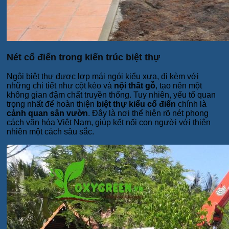
Nét cổ điển trong kiến trúc biệt thự
Ngôi biệt thự được lợp mái ngói kiểu xưa, đi kèm với
những chi tiết như cột kèo và
nội thất gỗ
, tạo nên một
không gian đậm chất truyền thống. Tuy nhiên, yếu tố quan
trọng nhất để hoàn thiện
biệt thự kiểu cổ điển
chính là
cảnh quan sân vườn
. Đây là nơi thể hiện rõ nét phong
cách văn hóa Việt Nam, giúp kết nối con người với thiên
nhiên một cách sâu sắc.