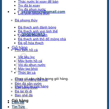
Thác nước bi xoay để bàn
Trụ đá bi xoay
Trụ đá phun nước
oxygreenvn@gmail.com
Lục bình phong thuỷ
Đá phong thủy
Đá thạch anh đánh bóng
Đá thạch anh vụn tinh thể
0908661883
Quả cầu thạch anh
Đá thạch anh thô đổ móng nhà
Đá gỗ hóa thạch
Giỏ hàng
Phụ kiện hồ cá
Vật liệu lọc
Máy bơm hồ cá
Vòi dù phun nước
Máy tạo khói
Thức ăn cá
Chưa có sản phẩm trong giỏ hàng.
Chậu xi măng đá mài
Đèn đá sân vườn
Quay trở lại cửa hàng
Cây công trình
Đá lát lối đi
Bàn ghế đá
Giỏ hàng
Liên hệ
Tin Tức