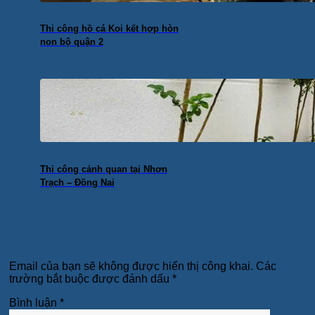
Thi công hồ cá Koi kết hợp hòn
non bộ quận 2
Thi công cảnh quan tại Nhơn
Trạch – Đồng Nai
Để lại một bình luận
Email của bạn sẽ không được hiển thị công khai.
Các
trường bắt buộc được đánh dấu
*
Bình luận
*