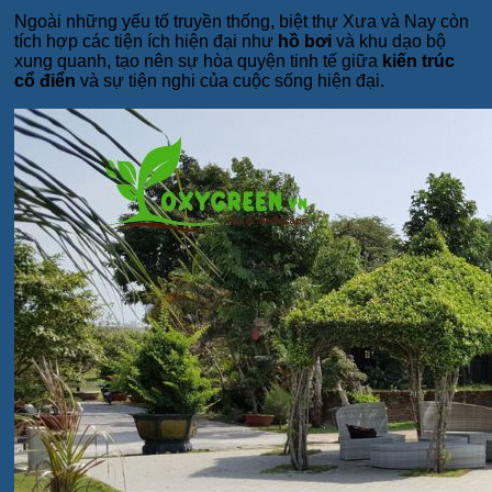
Ngoài những yếu tố truyền thống, biệt thự Xưa và Nay còn
tích hợp các tiện ích hiện đại như
hồ bơi
và khu dạo bộ
xung quanh, tạo nên sự hòa quyện tinh tế giữa
kiến trúc
cổ điển
và sự tiện nghi của cuộc sống hiện đại.