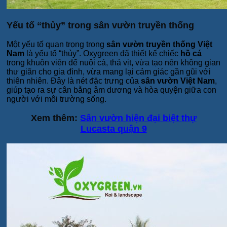
Yếu tố “thủy” trong sân vườn truyền thống
Một yếu tố quan trọng trong
sân vườn truyền thống Việt
Nam
là yếu tố “thủy”. Oxygreen đã thiết kế chiếc
hồ cá
trong khuôn viên để nuôi cá, thả vịt, vừa tạo nên không gian
thư giãn cho gia đình, vừa mang lại cảm giác gần gũi với
thiên nhiên. Đây là nét đặc trưng của
sân vườn Việt Nam
,
giúp tạo ra sự cân bằng âm dương và hòa quyện giữa con
người với môi trường sống.
Xem thêm:
Sân vườn hiện đại biệt thự
Lucasta quận 9