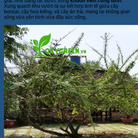
giác như đang lạc bước trong
khuôn viên cung đình
.
Xung quanh khu vườn là sự kết hợp tinh tế giữa cây
bonsai, cây hoa kiểng, và cây ăn trái, mang lại không gian
sống vừa yên bình vừa đầy sức sống.