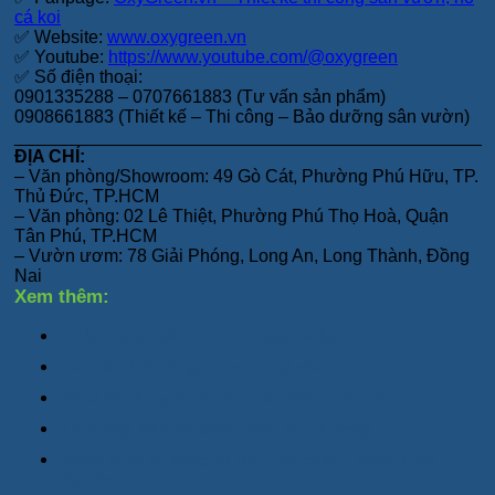
cá koi
✅ Website:
www.oxygreen.vn
✅ Youtube:
https://www.youtube.com/@oxygreen
✅ Số điện thoại:
0901335288 – 0707661883 (Tư vấn sản phẩm)
0908661883 (Thiết kế – Thi công – Bảo dưỡng sân vườn)
_______________________________________________
ĐỊA CHỈ:
– Văn phòng/Showroom: 49 Gò Cát, Phường Phú Hữu, TP.
Thủ Đức, TP.HCM
– Văn phòng: 02 Lê Thiệt, Phường Phú Thọ Hoà, Quận
Tân Phú, TP.HCM
– Vườn ươm: 78 Giải Phóng, Long An, Long Thành, Đồng
Nai
Xem thêm:
7 mẫu đá lát nền sân vườn đẹp và bền
Các mô hình trồng rau sạch tại nhà
Hồ cá Koi bằng kính cho anh Hiển – Thủ Đức
6 ý tưởng thiết kế cảnh quan sân thượng
Decor chậu xi măng đá mài ban công – Quán Cafe –
Biệt thự