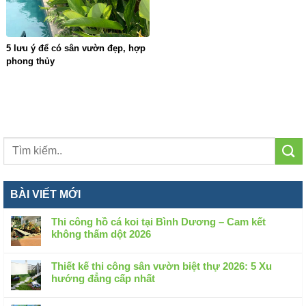
5 lưu ý để có sân vườn đẹp, hợp
phong thủy
BÀI VIẾT MỚI
Thi công hồ cá koi tại Bình Dương – Cam kết
không thấm dột 2026
Không
có
Thiết kế thi công sân vườn biệt thự 2026: 5 Xu
bình
hướng đẳng cấp nhất
luận
Không
ở