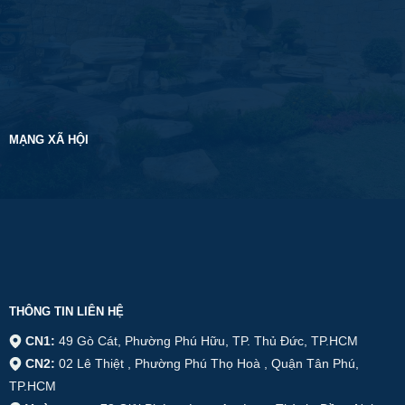
nghiệp
Koi
cây
nhà
xanh
phố
hút
hợp
tài
phong
lộc
thủy
năm
2026
2026
MẠNG XÃ HỘI
THÔNG TIN LIÊN HỆ
CN1:
49 Gò Cát, Phường Phú Hữu, TP. Thủ Đức, TP.HCM
CN2:
02 Lê Thiệt , Phường Phú Thọ Hoà , Quận Tân Phú,
TP.HCM