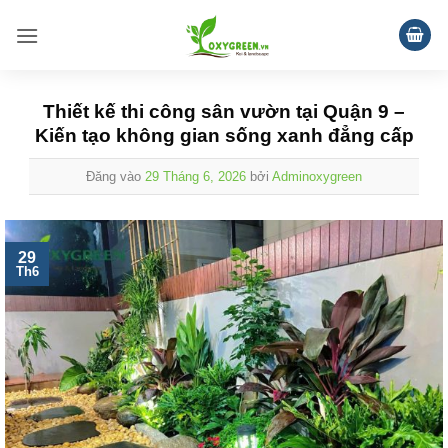
Bỏ
qua
nội
dung
Thiết kế thi công sân vườn tại Quận 9 –
Kiến tạo không gian sống xanh đẳng cấp
Đăng vào
29 Tháng 6, 2026
bởi
Adminoxygreen
29
Th6