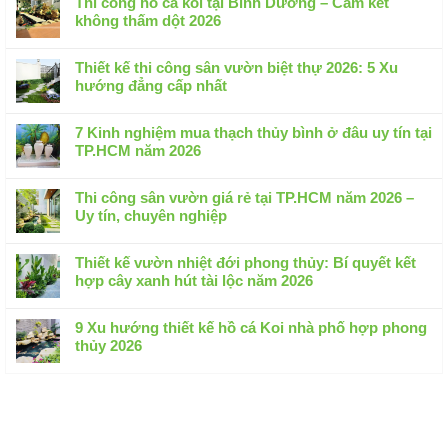
Thi công hồ cá koi tại Bình Dương – Cam kết
không thấm dột 2026
Không
có
Thiết kế thi công sân vườn biệt thự 2026: 5 Xu
bình
hướng đẳng cấp nhất
luận
Không
ở
có
Thi
7 Kinh nghiệm mua thạch thủy bình ở đâu uy tín tại
bình
công
TP.HCM năm 2026
luận
hồ
Không
ở
cá
có
Thiết
Thi công sân vườn giá rẻ tại TP.HCM năm 2026 –
koi
bình
kế
Uy tín, chuyên nghiệp
tại
luận
thi
Không
Bình
ở
công
có
Dương
7
Thiết kế vườn nhiệt đới phong thủy: Bí quyết kết
sân
bình
–
Kinh
hợp cây xanh hút tài lộc năm 2026
vườn
luận
Cam
nghiệm
Không
biệt
ở
kết
mua
có
thự
Thi
9 Xu hướng thiết kế hồ cá Koi nhà phố hợp phong
không
thạch
bình
2026:
công
thủy 2026
thấm
thủy
luận
5
sân
dột
Không
bình
ở
Xu
vườn
2026
có
ở
Thiết
hướng
giá
bình
đâu
kế
đẳng
rẻ
luận
uy
vườn
cấp
tại
ở
tín
nhiệt