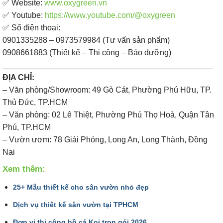
✅ Website:
www.oxygreen.vn
✅ Youtube:
https://www.youtube.com/@oxygreen
✅ Số điện thoại:
0901335288 – 0973579984 (Tư vấn sản phẩm)
0908661883 (Thiết kế – Thi công – Bảo dưỡng)
_______________________________________________
ĐỊA CHỈ:
– Văn phòng/Showroom: 49 Gò Cát, Phường Phú Hữu, TP.
Thủ Đức, TP.HCM
– Văn phòng: 02 Lê Thiệt, Phường Phú Thọ Hoà, Quận Tân
Phú, TP.HCM
– Vườn ươm: 78 Giải Phóng, Long An, Long Thành, Đồng
Nai
Xem thêm:
25+ Mẫu thiết kế cho sân vườn nhỏ đẹp
Dịch vụ thiết kế sân vườn tại TPHCM
Đơn vị thi công hồ cá Koi trọn gói 2026