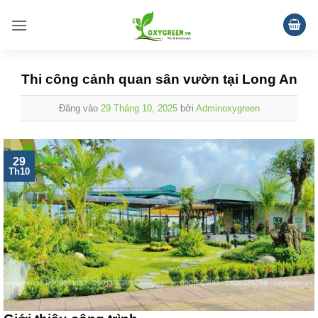
Bỏ
qua
nội
dung
Thi công cảnh quan sân vườn tại Long An
Đăng vào
29 Tháng 10, 2025
bởi
Adminoxygreen
29
Th10