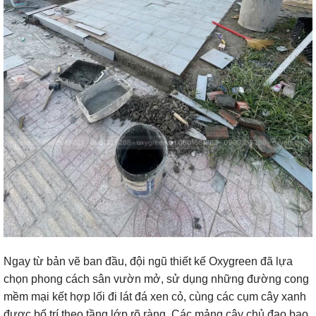
Ngay từ bản vẽ ban đầu, đội ngũ thiết kế Oxygreen đã lựa
chọn phong cách sân vườn mở, sử dụng những đường cong
mềm mại kết hợp lối đi lát đá xen cỏ, cùng các cụm cây xanh
được bố trí theo tầng lớp rõ ràng. Các mảng cây chủ đạo bao