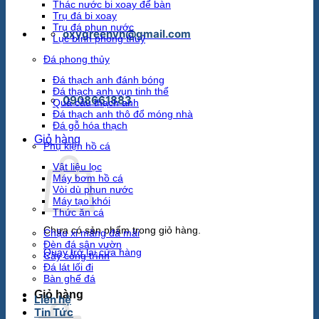
Thác nước bi xoay để bàn
Trụ đá bi xoay
Trụ đá phun nước
oxygreenvn@gmail.com
Lục bình phong thuỷ
Đá phong thủy
Đá thạch anh đánh bóng
Đá thạch anh vụn tinh thể
0908661883
Quả cầu thạch anh
Đá thạch anh thô đổ móng nhà
Đá gỗ hóa thạch
Giỏ hàng
Phụ kiện hồ cá
Vật liệu lọc
Máy bơm hồ cá
Vòi dù phun nước
Máy tạo khói
Thức ăn cá
Chưa có sản phẩm trong giỏ hàng.
Chậu xi măng đá mài
Đèn đá sân vườn
Quay trở lại cửa hàng
Cây công trình
Đá lát lối đi
Bàn ghế đá
Giỏ hàng
Liên hệ
Tin Tức