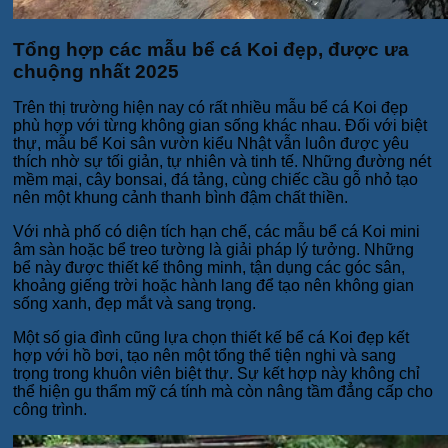
Tổng hợp các mẫu bể cá Koi đẹp, được ưa
chuộng nhất 2025
Trên thị trường hiện nay có rất nhiều mẫu bể cá Koi đẹp
phù hợp với từng không gian sống khác nhau. Đối với biệt
thự, mẫu bể Koi sân vườn kiểu Nhật vẫn luôn được yêu
thích nhờ sự tối giản, tự nhiên và tinh tế. Những đường nét
mềm mại, cây bonsai, đá tảng, cùng chiếc cầu gỗ nhỏ tạo
nên một khung cảnh thanh bình đậm chất thiền.
Với nhà phố có diện tích hạn chế, các mẫu bể cá Koi mini
âm sàn hoặc bể treo tường là giải pháp lý tưởng. Những
bể này được thiết kế thông minh, tận dụng các góc sân,
khoảng giếng trời hoặc hành lang để tạo nên không gian
sống xanh, đẹp mắt và sang trọng.
Một số gia đình cũng lựa chọn thiết kế bể cá Koi đẹp kết
hợp với hồ bơi, tạo nên một tổng thể tiện nghi và sang
trọng trong khuôn viên biệt thự. Sự kết hợp này không chỉ
thể hiện gu thẩm mỹ cá tính mà còn nâng tầm đẳng cấp cho
công trình.