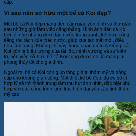
cấp.
Vì sao nên sở hữu một bể cá Koi đẹp?
Một bể cá Koi đẹp mang đến cảm giác yên bình và thư giãn
sau những giờ làm việc căng thẳng. Hình ảnh đàn cá Koi
bơi lội nhẹ nhàng dưới làn nước trong xanh, kết hợp cùng
tiếng róc rách của thác nước, giúp xua tan mệt mỏi, điều
hòa tâm trạng. Không chỉ vậy, trong quan niệm Á Đông, cá
Koi còn là biểu tượng của tài lộc, thịnh vượng và sự kiên
trì, nên việc sở hữu bể cá Koi cũng được coi là mang lại
phong thủy tốt cho gia đình.
Ngoài ra, bể cá Koi còn giúp tăng giá trị thẩm mỹ và đẳng
cấp cho không gian sống. Một thiết kế bể đẹp, được bố trí
hợp lý sẽ trở thành trung tâm thu hút ánh nhìn, đặc biệt phù
hợp với các công trình kiến trúc hiện đại yêu cầu tính thẩm
mỹ cao.