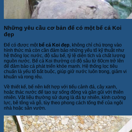
Những yêu cầu cơ bản để có một bể cá Koi
đẹp
Để có được một
bể cá Koi đẹp
, không chỉ chú trọng vào
hình thức mà còn cần đảm bảo những yếu tố kỹ thuật như
hệ thống lọc nước, độ sâu bể, tỷ lệ diện tích và chất lượng
nguồn nước. Bể cá Koi thường có độ sâu từ 60cm trở lên
để đảm bảo cá phát triển khỏe mạnh. Hệ thống lọc tiêu
chuẩn là yếu tố bắt buộc, giúp giữ nước luôn trong, giảm vi
khuẩn và rong rêu.
Về thiết kế, bể nên kết hợp với tiểu cảnh đá, cây xanh,
hoặc thác nước để tạo sự sống động và gần gũi với thiên
nhiên. Vật liệu thường sử dụng là đá tự nhiên, kính cường
lực, bê tông và gỗ, tùy theo phong cách tổng thể của ngôi
nhà hoặc sân vườn.