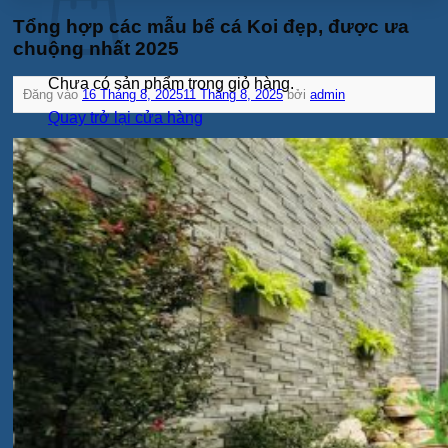
Tổng hợp các mẫu bể cá Koi đẹp, được ưa
chuộng nhất 2025
Chưa có sản phẩm trong giỏ hàng.
Đăng vào
16 Tháng 8, 2025
11 Tháng 8, 2025
bởi
admin
Quay trở lại cửa hàng