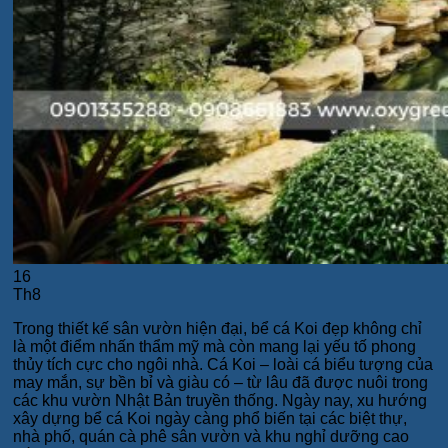
16
Th8
Trong thiết kế sân vườn hiện đại, bể cá Koi đẹp không chỉ
là một điểm nhấn thẩm mỹ mà còn mang lại yếu tố phong
thủy tích cực cho ngôi nhà. Cá Koi – loài cá biểu tượng của
may mắn, sự bền bỉ và giàu có – từ lâu đã được nuôi trong
các khu vườn Nhật Bản truyền thống. Ngày nay, xu hướng
xây dựng bể cá Koi ngày càng phổ biến tại các biệt thự,
nhà phố, quán cà phê sân vườn và khu nghỉ dưỡng cao