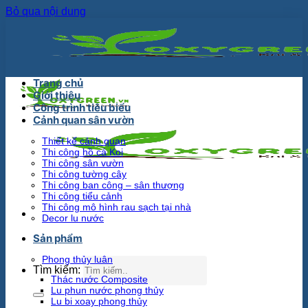
Bỏ qua nội dung
Trang chủ
Giới thiệu
Công trình tiêu biểu
Cảnh quan sân vườn
Thiết kế cảnh quan
Thi công hồ cá Koi
Thi công sân vườn
Thi công tường cây
Thi công ban công – sân thượng
Thi công tiểu cảnh
Thi công mô hình rau sạch tại nhà
Decor lu nước
Sản phẩm
Phong thủy luân
Tìm kiếm:
Thác nước Composite
Lu phun nước phong thủy
Lu bi xoay phong thủy