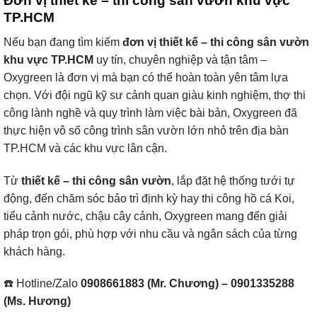
Đơn vị thiết kế – thi công sân vườn khu vực
TP.HCM
Nếu bạn đang tìm kiếm
đơn vị thiết kế – thi công sân vườn
khu vực TP.HCM
uy tín, chuyên nghiệp và tận tâm –
Oxygreen là đơn vị mà bạn có thể hoàn toàn yên tâm lựa
chọn. Với đội ngũ kỹ sư cảnh quan giàu kinh nghiệm, thợ thi
công lành nghề và quy trình làm việc bài bản, Oxygreen đã
thực hiện vô số công trình sân vườn lớn nhỏ trên địa bàn
TP.HCM và các khu vực lân cận.
Từ
thiết kế – thi công sân vườn
, lắp đặt hệ thống tưới tự
động, đến chăm sóc bảo trì định kỳ hay thi công hồ cá Koi,
tiểu cảnh nước, chậu cây cảnh, Oxygreen mang đến giải
pháp trọn gói, phù hợp với nhu cầu và ngân sách của từng
khách hàng.
☎️ Hotline/Zalo
0908661883 (Mr. Chương) – 0901335288
(Ms. Hương)