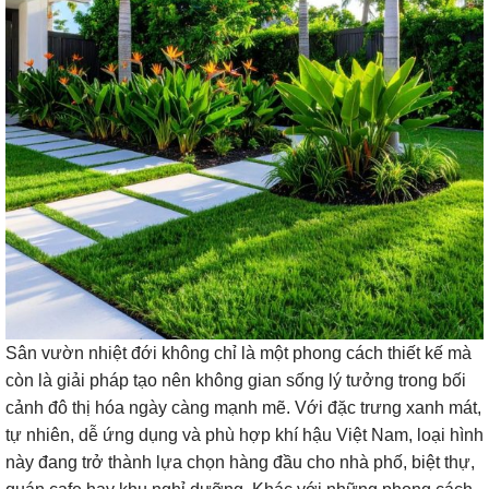
Sân vườn nhiệt đới không chỉ là một phong cách thiết kế mà
còn là giải pháp tạo nên không gian sống lý tưởng trong bối
cảnh đô thị hóa ngày càng mạnh mẽ. Với đặc trưng xanh mát,
tự nhiên, dễ ứng dụng và phù hợp khí hậu Việt Nam, loại hình
này đang trở thành lựa chọn hàng đầu cho nhà phố, biệt thự,