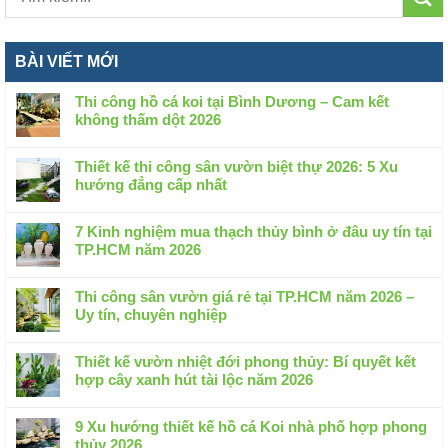
BÀI VIẾT MỚI
Thi công hồ cá koi tại Bình Dương – Cam kết
không thấm dột 2026
Không
có
Thiết kế thi công sân vườn biệt thự 2026: 5 Xu
bình
hướng đẳng cấp nhất
luận
Không
ở
có
Thi
7 Kinh nghiệm mua thạch thủy bình ở đâu uy tín tại
bình
công
TP.HCM năm 2026
luận
hồ
Không
ở
cá
có
Thiết
Thi công sân vườn giá rẻ tại TP.HCM năm 2026 –
koi
bình
kế
Uy tín, chuyên nghiệp
tại
luận
thi
Không
Bình
ở
công
có
Dương
7
Thiết kế vườn nhiệt đới phong thủy: Bí quyết kết
sân
bình
–
Kinh
hợp cây xanh hút tài lộc năm 2026
vườn
luận
Cam
nghiệm
Không
biệt
ở
kết
mua
có
thự
Thi
9 Xu hướng thiết kế hồ cá Koi nhà phố hợp phong
không
thạch
bình
2026:
công
thủy 2026
thấm