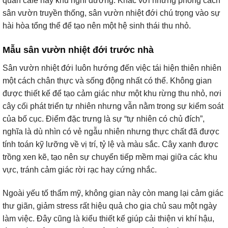
quán cafe hay khu nghỉ dưỡng. Khác với những phong cách
sân vườn truyền thống, sân vườn nhiệt đới chú trọng vào sự
hài hòa tổng thể để tạo nên một hệ sinh thái thu nhỏ.
Mẫu sân vườn nhiệt đới trước nhà
Sân vườn nhiệt đới luôn hướng đến việc tái hiện thiên nhiên
một cách chân thực và sống động nhất có thể. Không gian
được thiết kế để tạo cảm giác như một khu rừng thu nhỏ, nơi
cây cối phát triển tự nhiên nhưng vẫn nằm trong sự kiểm soát
của bố cục. Điểm đặc trưng là sự “tự nhiên có chủ đích”,
nghĩa là dù nhìn có vẻ ngẫu nhiên nhưng thực chất đã được
tính toán kỹ lưỡng về vị trí, tỷ lệ và màu sắc. Cây xanh được
trồng xen kẽ, tạo nên sự chuyển tiếp mềm mại giữa các khu
vực, tránh cảm giác rời rạc hay cứng nhắc.
Ngoài yếu tố thẩm mỹ, không gian này còn mang lại cảm giác
thư giãn, giảm stress rất hiệu quả cho gia chủ sau một ngày
làm việc. Đây cũng là kiểu thiết kế giúp cải thiện vi khí hậu,