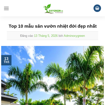
Bỏ
qua
nội
dung
Top 10 mẫu sân vườn nhiệt đới đẹp nhất
Đăng vào
13 Tháng 5, 2026
bởi
Adminoxygreen
13
Th5