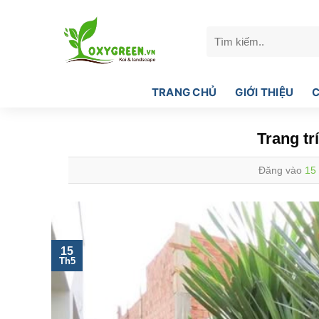
Bỏ
qua
Tìm
nội
kiếm:
dung
TRANG CHỦ
GIỚI THIỆU
C
Trang tr
Đăng vào
15
15
Th5