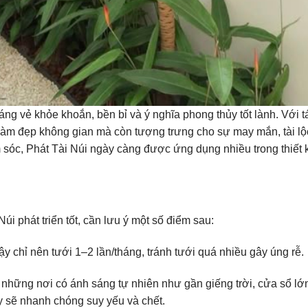
ng vẻ khỏe khoắn, bền bỉ và ý nghĩa phong thủy tốt lành. Với t
 làm đẹp không gian mà còn tượng trưng cho sự may mắn, tài lộ
 sóc, Phát Tài Núi ngày càng được ứng dụng nhiều trong thiết 
i phát triển tốt, cần lưu ý một số điểm sau:
 chỉ nên tưới 1–2 lần/tháng, tránh tưới quá nhiều gây úng rễ.
ở những nơi có ánh sáng tự nhiên như gần giếng trời, cửa sổ lớ
ây sẽ nhanh chóng suy yếu và chết.