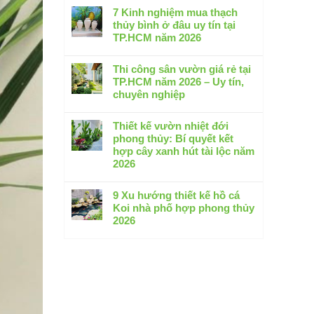
Thi
có
7 Kinh nghiệm mua thạch
công
bình
thủy bình ở đâu uy tín tại
hồ
luận
TP.HCM năm 2026
cá
ở
koi
Không
Thiết
tại
có
Thi công sân vườn giá rẻ tại
kế
Bình
bình
TP.HCM năm 2026 – Uy tín,
thi
Dương
luận
chuyên nghiệp
công
–
ở
sân
Không
Cam
7
vườn
có
Thiết kế vườn nhiệt đới
kết
Kinh
biệt
bình
phong thủy: Bí quyết kết
không
nghiệm
thự
luận
hợp cây xanh hút tài lộc năm
thấm
mua
2026:
ở
2026
dột
thạch
5
Thi
2026
thủy
Không
Xu
công
bình
có
9 Xu hướng thiết kế hồ cá
hướng
sân
ở
bình
Koi nhà phố hợp phong thủy
đẳng
vườn
đâu
luận
2026
cấp
giá
uy
ở
nhất
rẻ
Không
tín
Thiết
tại
có
tại
kế
TP.HCM
bình
TP.HCM
vườn
năm
luận
năm
nhiệt
2026
ở
2026
đới
–
9
phong
Uy
Xu