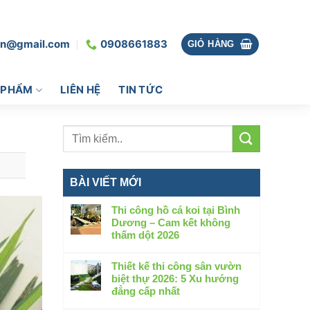
vn@gmail.com
0908661883
GIỎ HÀNG
 PHẨM
LIÊN HỆ
TIN TỨC
BÀI VIẾT MỚI
Thi công hồ cá koi tại Bình
Dương – Cam kết không
thấm dột 2026
Không
có
Thiết kế thi công sân vườn
bình
biệt thự 2026: 5 Xu hướng
luận
đẳng cấp nhất
ở
Không