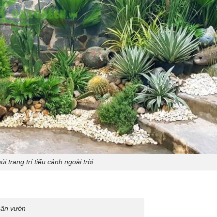
úi trang trí tiểu cảnh ngoài trời
 sân vườn